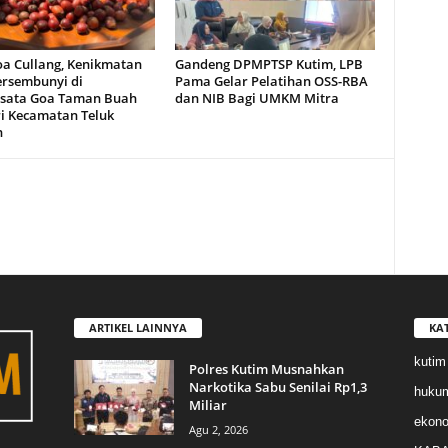
oa Cullang, Kenikmatan
Gandeng DPMPTSP Kutim, LPB
ersembunyi di
Pama Gelar Pelatihan OSS-RBA
sata Goa Taman Buah
dan NIB Bagi UMKM Mitra
i Kecamatan Teluk
n
ARTIKEL LAINNYA
KA
kutim
Polres Kutim Musnahkan
Narkotika Sabu Senilai Rp1,3
huku
Miliar
ekon
Agu 2, 2026