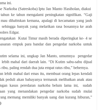
ma ini.
e Narkoba (Satreskoba) Iptu Jan Manto Hasiholan, diakui
tahun ke tahun mengalami peningkatan signifikan. “Gaji
 mau dihabiskan kemana, apalagi di kecamatan yang jauh
u sehingga banyak yang melarikan rasa bosannya ke arah
olres Edgar.
ngatakan Kutai Timur masih berada diperingkat ke- 4 se
asaran empuk para bandar dan pengedar narkoba untuk
Kutim selama ini, ungkap Jan Manto, umumnya pengedar
lebih mahal dari daerah lain. “Di Kutim sabu-sabu dijual
ribu, paling rendah dua juta empat ratus ribu,” bebernya.
 lebih mahal dari emas itu, membuat orang lepas kendali
dak peduli akan bahayanya termasuk melibatkan anak atau
tangan kasus peredaran narkoba belum lama ini, sudah
aan yang menandakan pengedar narkoba sudah mulai
 yang memang memiliki banyak uang dan kurang hiburan,”
)