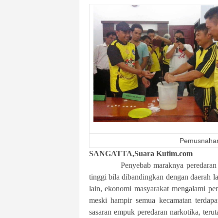
n
&
A
k
u
r
a
t
Pemusnahan 
SANGATTA,Suara Kutim.com
Penyebab maraknya peredaran sabu-s
tinggi bila dibandingkan dengan daerah l
lain, ekonomi masyarakat mengalami pe
meski hampir semua kecamatan terdapat
sasaran empuk peredaran narkotika, terut