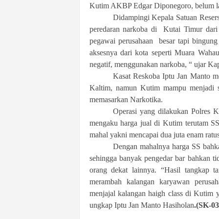
Kutim AKBP Edgar Diponegoro, belum la
Didampingi Kepala Satuan Resers
peredaran narkoba di Kutai Timur dari 
pegawai perusahaan besar tapi bingung
aksesnya dari kota seperti Muara Waha
negatif, menggunakan narkoba, “ ujar Kap
Kasat Reskoba Iptu Jan Manto me
Kaltim, namun Kutim mampu menjadi s
memasarkan Narkotika.
Operasi yang dilakukan Polres 
mengaku harga jual di Kutim terutam SS 
mahal yakni mencapai dua juta enam ratus 
Dengan mahalnya harga SS bahkan
sehingga banyak pengedar bar bahkan ti
orang dekat lainnya. “Hasil tangkap 
merambah kalangan karyawan perusah
menjajal kalangan haigh class di Kutim
ungkap
Iptu Jan Manto Hasiholan
.(SK-03