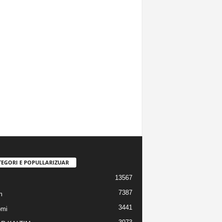
TEGORI E POPULLARIZUAR
13567
7387
m
3441
omi