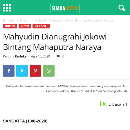
Beranda
hukum
Mahyudin Dianugrahi Jokowi Bintang Mahaputra Naraya
HUKUM
KUTIM
NASIONAL
Mahyudin Dianugrahi Jokowi
Bintang Mahaputra Naraya
Penulis
Redaksi
-
Agu 13, 2020
0
Mahyudin bersama mantan pimpinan MPR-RI lainnya usai menerima penghargaan dari
Presiden Jokowi, Kamis (13/8) di Istana Negara.(Foto Ist)
Dibaca 74
SANGATTA (13/8-2020)