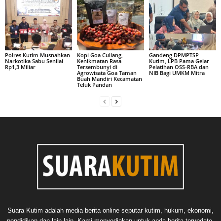
Polres Kutim Musnahkan
Kopi Goa Cullang,
Gandeng DPMPTSP
Narkotika Sabu Senilai
Kenikmatan Rasa
Kutim, LPB Pama Gelar
Rp1,3 Miliar
Tersembunyi di
Pelatihan OSS-RBA dan
Agrowisata Goa Taman
NIB Bagi UMKM Mitra
Buah Mandiri Kecamatan
Teluk Pandan
Suara Kutim adalah media berita online seputar kutim, hukum, ekonomi,
pendidikan dan lain-lain. Kami menyediakan untuk anda berita terupdate,