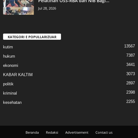
Pelatihan OSS-RBA dan NIB Bagi...
Jul 28, 2026
KATEGORI E POPULLARIZUAR
13567
kutim
7387
hukum
3441
ekonomi
3073
KABAR KALTIM
2897
politik
2398
kriminal
2255
kesehatan
Beranda
Redaksi
Advertisement
Contact us