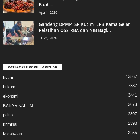
Buah...
Agu 1, 2026
Gandeng DPMPTSP Kutim, LPB Pama Gelar
Pelatihan OSS-RBA dan NIB Bagi...
Jul 28, 2026
KATEGORI E POPULLARIZUAR
13567
kutim
7387
hukum
3441
ekonomi
3073
KABAR KALTIM
2897
politik
2398
kriminal
2255
kesehatan