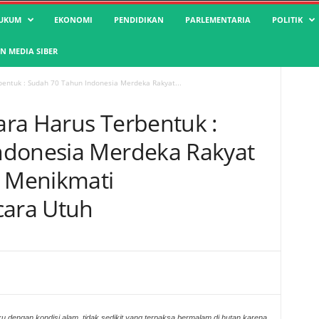
UKUM
EKONOMI
PENDIDIKAN
PARLEMENTARIA
POLITIK
 MEDIA SIBER
entuk : Sudah 70 Tahun Indonesia Merdeka Rakyat...
ra Harus Terbentuk :
ndonesia Merdeka Rakyat
 Menikmati
ara Utuh
ku dengan kondisi alam, tidak sedikit yang terpaksa bermalam di hutan karena