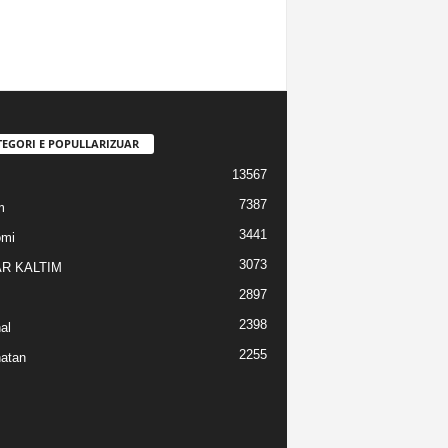
TEGORI E POPULLARIZUAR
13567
7387
m
3441
omi
3073
R KALTIM
2897
2398
al
2255
atan