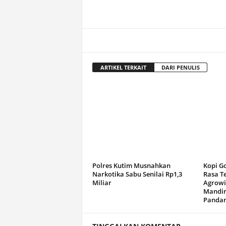
ARTIKEL TERKAIT
DARI PENULIS
Polres Kutim Musnahkan
Kopi G
Narkotika Sabu Senilai Rp1,3
Rasa T
Miliar
Agrowi
Mandir
Panda