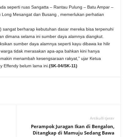
ada seperti ruas Sangatta – Rantau Pulung – Batu Ampar –
u Long Mesangat dan Busang , memerlukan perhatian
) sangat berharap kebutuhan dasar mereka bisa terpenuhi
an dimana selama ini sumber daya alamnya diangkut.
ikan sumber daya alamnya seperti kayu dibawa ke hilir
warga tidak merasakan apa-apa bahkan kini hanya
semakin menambah kesengsaraan rakyat,” ujar Ketua
 Effendy belum lama ini.
(SK-04/SK-11)
Artikulli tjetër
Perampok Juragan Ikan di Bengalon,
Ditangkap di Mamuju Sedang Bawa