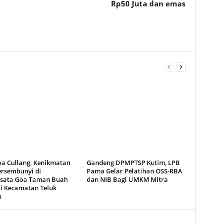
Rp50 Juta dan emas
oa Cullang, Kenikmatan
Gandeng DPMPTSP Kutim, LPB
ersembunyi di
Pama Gelar Pelatihan OSS-RBA
sata Goa Taman Buah
dan NIB Bagi UMKM Mitra
i Kecamatan Teluk
n