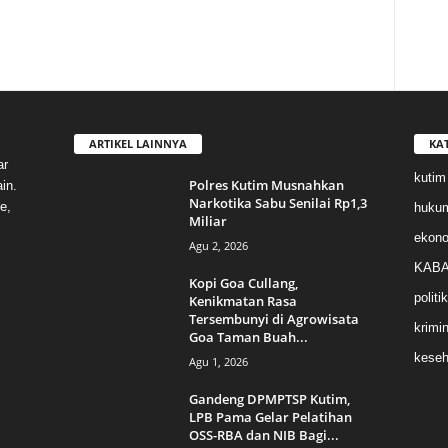
ARTIKEL LAINNYA
KA
ar
kutim
Polres Kutim Musnahkan
in.
Narkotika Sabu Senilai Rp1,3
e,
huku
Miliar
ekon
Agu 2, 2026
KABA
Kopi Goa Cullang,
politik
Kenikmatan Rasa
Tersembunyi di Agrowisata
krimin
Goa Taman Buah...
keseh
Agu 1, 2026
Gandeng DPMPTSP Kutim,
LPB Pama Gelar Pelatihan
OSS-RBA dan NIB Bagi...