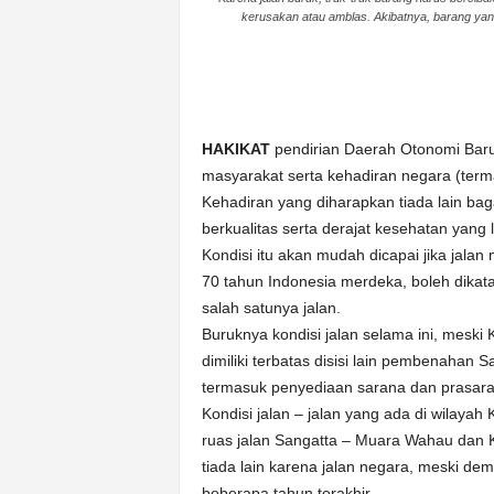
k
kerusakan atau amblas. Akibatnya, barang yang
u
r
a
t
HAKIKAT
pendirian Daerah Otonomi Bar
masyarakat serta kehadiran negara (ter
Kehadiran yang diharapkan tiada lain ba
berkualitas serta derajat kesehatan yang l
Kondisi itu akan mudah dicapai jika ja
70 tahun Indonesia merdeka, boleh dik
salah satunya jalan.
Buruknya kondisi jalan selama ini, meski
dimiliki terbatas disisi lain pembenahan 
termasuk penyediaan sarana dan prasar
Kondisi jalan – jalan yang ada di wilaya
ruas jalan Sangatta – Muara Wahau dan K
tiada lain karena jalan negara, meski de
beberapa tahun terakhir.