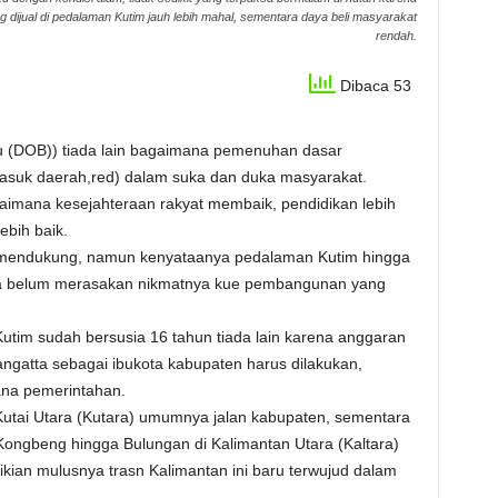
 dijual di pedalaman Kutim jauh lebih mahal, sementara daya beli masyarakat
rendah.
Dibaca 53
u (DOB)) tiada lain bagaimana pemenuhan dasar
masuk daerah,red) dalam suka dan duka masyarakat.
gaimana kesejahteraan rakyat membaik, pendidikan lebih
ebih baik.
lan mendukung, namun kenyataanya pedalaman Kutim hingga
ata belum merasakan nikmatnya kue pembangunan yang
 Kutim sudah bersusia 16 tahun tiada lain karena anggaran
Sangatta sebagai ibukota kabupaten harus dilakukan,
ana pemerintahan.
h Kutai Utara (Kutara) umumnya jalan kabupaten, sementara
ongbeng hingga Bulungan di Kalimantan Utara (Kaltara)
mikian mulusnya trasn Kalimantan ini baru terwujud dalam