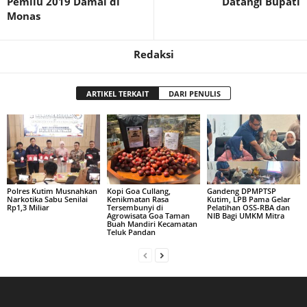
Pemilu 2019 Damai di
Datangi Bupati
Monas
Redaksi
ARTIKEL TERKAIT
DARI PENULIS
Polres Kutim Musnahkan
Kopi Goa Cullang,
Gandeng DPMPTSP
Narkotika Sabu Senilai
Kenikmatan Rasa
Kutim, LPB Pama Gelar
Rp1,3 Miliar
Tersembunyi di
Pelatihan OSS-RBA dan
Agrowisata Goa Taman
NIB Bagi UMKM Mitra
Buah Mandiri Kecamatan
Teluk Pandan