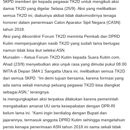
SKPD memberi ijin kepada pegawai TK2D untuk mengikuti aksi
damai TK2D yang digelar Selasa (25/9). Aksi yang melibatkan
semua TK2D ini, diakuinya akibat tidak diakomodirnya tenaga
honorer dalam penerimaan Calon Aparatur Sipil Negara (CASN)
tahun 2018.
Aksi yang dikoordinir Forum TK2D meminta Pemkab dan DPRD
Kutim memperjuangkan nasib TK2D yang sudah lama bertugas
namun tidak bisa ikut seleksi ASN.
Mursalim – Ketua Forum TK2D Kutim kepada Suara Kutim.com,
Ahad (23/9) menyebutkan aksi unjuk rasa yang dimulai pukul 08.00
WITA di Depan SMA 1 Sangatta Utara ini, melibatkan semua TK2D
dari semua SKPD. “Ini demi tujuan bersama, karena formasi yang
ada sama sekali menutup peluang pegawai TK2D bisa diangkat
sebagai ASN,” terangnya.
Ia mengungkapkan aksi terpaksa dilakukan karena pemerintah
mengabaikan amanat UU serta kesepakatan dengan DPR-RI
belum lama ini. “Kami ingin berdialog dengan Bupati dan
jajarannya, termasuk anggota DPRD Kutim sehingga mengetahuin
persis kenapa penerimaan ASN tahun 2018 ini sama sekali tidak