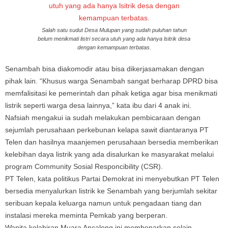
Salah satu sudut Desa Mulupan yang sudah puluhan tahun
belum menikmati listri secara utuh yang ada hanya lsitrik desa
dengan kemampuan terbatas.
Senambah bisa diakomodir atau bisa dikerjasamakan dengan
pihak lain. “Khusus warga Senambah sangat berharap DPRD bisa
memfalisitasi ke pemerintah dan pihak ketiga agar bisa menikmati
listrik seperti warga desa lainnya,” kata ibu dari 4 anak ini.
Nafsiah mengakui ia sudah melakukan pembicaraan dengan
sejumlah perusahaan perkebunan kelapa sawit diantaranya PT
Telen dan hasilnya maanjemen perusahaan bersedia memberikan
kelebihan daya listrik yang ada disalurkan ke masyarakat melalui
program Community Sosial Responcibility (CSR).
PT Telen, kata politikus Partai Demokrat ini menyebutkan PT Telen
bersedia menyalurkan listrik ke Senambah yang berjumlah sekitar
seribuan kepala keluarga namun untuk pengadaan tiang dan
instalasi mereka meminta Pemkab yang berperan.
Wanita kelahiran Muara Ancalong ini membenarkan selain