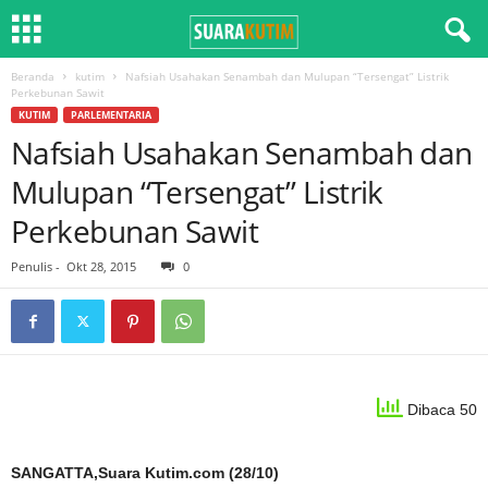
Beranda
kutim
Nafsiah Usahakan Senambah dan Mulupan “Tersengat” Listrik
Perkebunan Sawit
KUTIM
PARLEMENTARIA
Nafsiah Usahakan Senambah dan
Mulupan “Tersengat” Listrik
Perkebunan Sawit
Penulis
-
Okt 28, 2015
0
Dibaca 50
SANGATTA,Suara Kutim.com (28/10)