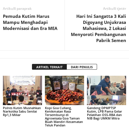
Artikulli paraprak
Artikulli tjetër
Pemuda Kutim Harus
Hari Ini Sangatta 3 Kali
Mampu Menghadapi
Digoyang Unjukrasa
Modernisasi dan Era MEA
Mahasiswa, 2 Lokasi
Menyoroti Pembangunan
Pabrik Semen
ARTIKEL TERKAIT
DARI PENULIS
Polres Kutim Musnahkan
Kopi Goa Cullang,
Gandeng DPMPTSP
Narkotika Sabu Senilai
Kenikmatan Rasa
Kutim, LPB Pama Gelar
Rp1,3 Miliar
Tersembunyi di
Pelatihan OSS-RBA dan
Agrowisata Goa Taman
NIB Bagi UMKM Mitra
Buah Mandiri Kecamatan
Teluk Pandan