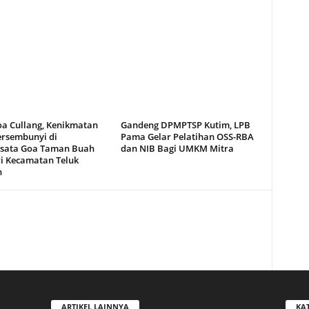
oa Cullang, Kenikmatan
Gandeng DPMPTSP Kutim, LPB
ersembunyi di
Pama Gelar Pelatihan OSS-RBA
sata Goa Taman Buah
dan NIB Bagi UMKM Mitra
i Kecamatan Teluk
n
ARTIKEL LAINNYA
KA