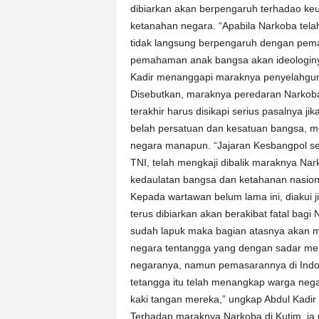
k
dibiarkan akan berpengaruh terhadao ke
u
ketanahan negara. “Apabila Narkoba tela
r
tidak langsung berpengaruh dengan pem
a
pemahaman anak bangsa akan ideologinya
t
Kadir menanggapi maraknya penyelahguna
Disebutkan, maraknya peredaran Narkoba
terakhir harus disikapi serius pasalnya
belah persatuan dan kesatuan bangsa, 
negara manapun. “Jajaran Kesbangpol se
TNI, telah mengkaji dibalik maraknya Nar
kedaulatan bangsa dan ketahanan nasiona
Kepada wartawan belum lama ini, diakui 
terus dibiarkan akan berakibat fatal bag
sudah lapuk maka bagian atasnya akan 
negara tentangga yang dengan sadar men
negaranya, namun pemasarannya di Indone
tetangga itu telah menangkap warga neg
kaki tangan mereka,” ungkap Abdul Kadir 
Terhadap maraknya Narkoba di Kutim, ia