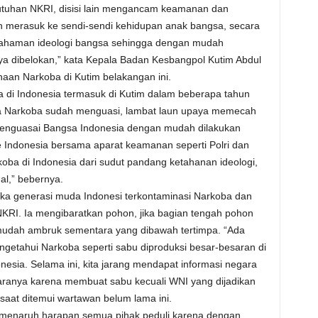
utuhan NKRI, disisi lain mengancam keamanan dan
h merasuk ke sendi-sendi kehidupan anak bangsa, secara
ahaman ideologi bangsa sehingga dengan mudah
 dibelokan,” kata Kepala Badan Kesbangpol Kutim Abdul
an Narkoba di Kutim belakangan ini.
 di Indonesia termasuk di Kutim dalam beberapa tahun
 jika Narkoba sudah menguasi, lambat laun upaya memecah
menguasai Bangsa Indonesia dengan mudah dilakukan
 Indonesia bersama aparat keamanan seperti Polri dan
koba di Indonesia dari sudut pandang ketahanan ideologi,
l,” bebernya.
jika generasi muda Indonesi terkontaminasi Narkoba dan
i NKRI. Ia mengibaratkan pohon, jika bagian tengah pohon
mudah ambruk sementara yang dibawah tertimpa. “Ada
getahui Narkoba seperti sabu diproduksi besar-besaran di
sia. Selama ini, kita jarang mendapat informasi negara
aranya karena membuat sabu kecuali WNI yang dijadikan
saat ditemui wartawan belum lama ini.
 menaruh harapan semua pihak peduli karena dengan