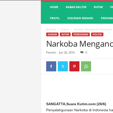
S
HOME
KABAR KALTIM
KUTIM
H
u
a
PROFIL
SUSUNAN REDAKSI
PEDOMAN
r
a
K
Beranda
hukum
Narkoba Mengancam Keutuhan 
u
HUKUM
KUTIM
PENDIDIKAN
POLITIK
t
Narkoba Menganc
i
m
Penulis
-
Jun 26, 2016
0
|
T
e
r
d
e
p
a
n
&
SANGATTA,Suara Kutim.com (26/6)
A
Penyalahgunaan Narkoba di Indonesia ha