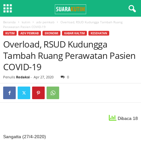
Beranda
kutim
adv pemkab
Overload, RSUD Kudungga Tambah Ruang
Perawatan Pasien COVID-19
KUTIM
ADV PEMKAB
EKONOMI
KABAR KALTIM
KESEHATAN
Overload, RSUD Kudungga
Tambah Ruang Perawatan Pasien
COVID-19
Penulis
Redaksi
-
Apr 27, 2020
0
Dibaca 18
Sangatta (27/4-2020)