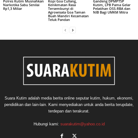
Polres Kutim Musnahkan
Kopi Goa Cullang,
Gandeng DPMPTSP
Narkotika Sabu Senilai
Kenikmatan Rasa
Kutim, LPB Pama Gelar
Rp1,3 Miliar
Tersembunyi di
Pelatihan OSS-RBA dan
Agrowisata Goa Taman
NIB Bagi UMKM Mitra
Buah Mandiri Kecamatan
Teluk Pandan
Suara Kutim adalah media berita online seputar kutim, hukum, ekonomi,
pendidikan dan lain-lain. Kami menyediakan untuk anda berita terupdate,
terdepan dan terakurat.
Hubungi kami:
suarakutim@yahoo.co.id