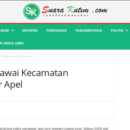
UKUM
EKONOMI
PENDIDIKAN
PARLEMENTARIA
POLITIK
 MEDIA SIBER
Sangkulirang Gelar Apel
egawai Kecamatan
r Apel
lirang ketika menggelar apel sore sebelum pulang kerja, Selasa (16/6) tadi.