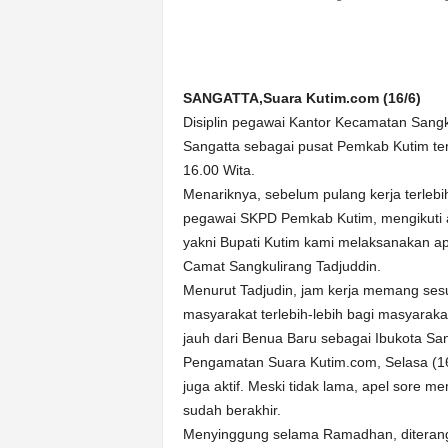
n
&
A
k
SANGATTA,Suara Kutim.com (16/6)
u
Disiplin pegawai Kantor Kecamatan Sangku
r
a
Sangatta sebagai pusat Pemkab Kutim te
t
16.00 Wita.
Menariknya, sebelum pulang kerja terleb
pegawai SKPD Pemkab Kutim, mengikuti ap
yakni Bupati Kutim kami melaksanakan ap
Camat Sangkulirang Tadjuddin.
Menurut Tadjudin, jam kerja memang ses
masyarakat terlebih-lebih bagi masyaraka
jauh dari Benua Baru sebagai Ibukota San
Pengamatan Suara Kutim.com, Selasa (16/6
juga aktif. Meski tidak lama, apel sore m
sudah berakhir.
Menyinggung selama Ramadhan, diterangk