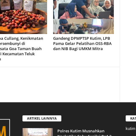
oa Cullang, Kenikmatan
Gandeng DPMPTSP Kutim, LPB
ersembunyi di
Pama Gelar Pelatihan OSS-RBA
sata Goa Taman Buah
dan NIB Bagi UMKM Mitra
i Kecamatan Teluk
n
ARTIKEL LAINNYA
KA
kutim
Polres Kutim Musnahkan