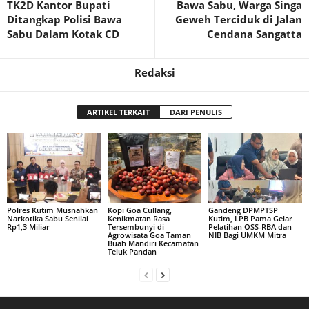
TK2D Kantor Bupati
Bawa Sabu, Warga Singa
Ditangkap Polisi Bawa
Geweh Terciduk di Jalan
Sabu Dalam Kotak CD
Cendana Sangatta
Redaksi
ARTIKEL TERKAIT
DARI PENULIS
Polres Kutim Musnahkan
Kopi Goa Cullang,
Gandeng DPMPTSP
Narkotika Sabu Senilai
Kenikmatan Rasa
Kutim, LPB Pama Gelar
Rp1,3 Miliar
Tersembunyi di
Pelatihan OSS-RBA dan
Agrowisata Goa Taman
NIB Bagi UMKM Mitra
Buah Mandiri Kecamatan
Teluk Pandan