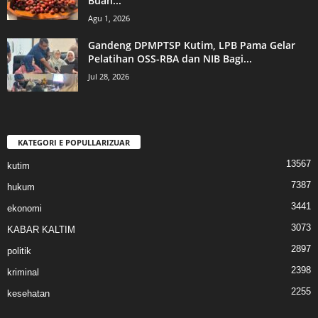
Buah...
Agu 1, 2026
Gandeng DPMPTSP Kutim, LPB Pama Gelar
Pelatihan OSS-RBA dan NIB Bagi...
Jul 28, 2026
KATEGORI E POPULLARIZUAR
13567
kutim
7387
hukum
3441
ekonomi
3073
KABAR KALTIM
2897
politik
2398
kriminal
2255
kesehatan