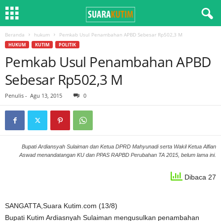
Beranda
hukum
Pemkab Usul Penambahan APBD Sebesar Rp502,3 M
HUKUM
KUTIM
POLITIK
Pemkab Usul Penambahan APBD
Sebesar Rp502,3 M
Penulis
-
Agu 13, 2015
0
Bupati Ardiansyah Sulaiman dan Ketua DPRD Mahyunadi serta Wakil Ketua Alfian
Aswad menandatangan KU dan PPAS RAPBD Perubahan TA 2015, belum lama ini.
Dibaca 27
SANGATTA,Suara Kutim.com (13/8)
Bupati Kutim Ardiasnyah Sulaiman mengusulkan penambahan