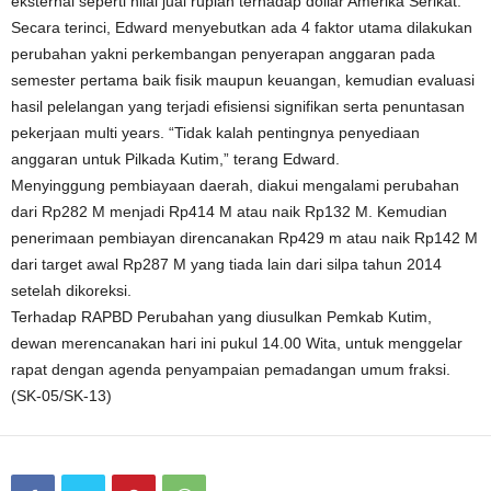
eksternal seperti nilai jual rupiah terhadap dollar Amerika Serikat.
Secara terinci, Edward menyebutkan ada 4 faktor utama dilakukan
perubahan yakni perkembangan penyerapan anggaran pada
semester pertama baik fisik maupun keuangan, kemudian evaluasi
hasil pelelangan yang terjadi efisiensi signifikan serta penuntasan
pekerjaan multi years. “Tidak kalah pentingnya penyediaan
anggaran untuk Pilkada Kutim,” terang Edward.
Menyinggung pembiayaan daerah, diakui mengalami perubahan
dari Rp282 M menjadi Rp414 M atau naik Rp132 M. Kemudian
penerimaan pembiayan direncanakan Rp429 m atau naik Rp142 M
dari target awal Rp287 M yang tiada lain dari silpa tahun 2014
setelah dikoreksi.
Terhadap RAPBD Perubahan yang diusulkan Pemkab Kutim,
dewan merencanakan hari ini pukul 14.00 Wita, untuk menggelar
rapat dengan agenda penyampaian pemadangan umum fraksi.
(SK-05/SK-13)