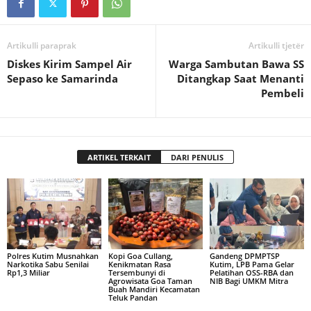
Artikulli paraprak
Artikulli tjetër
Diskes Kirim Sampel Air
Warga Sambutan Bawa SS
Sepaso ke Samarinda
Ditangkap Saat Menanti
Pembeli
ARTIKEL TERKAIT
DARI PENULIS
Polres Kutim Musnahkan
Kopi Goa Cullang,
Gandeng DPMPTSP
Narkotika Sabu Senilai
Kenikmatan Rasa
Kutim, LPB Pama Gelar
Rp1,3 Miliar
Tersembunyi di
Pelatihan OSS-RBA dan
Agrowisata Goa Taman
NIB Bagi UMKM Mitra
Buah Mandiri Kecamatan
Teluk Pandan