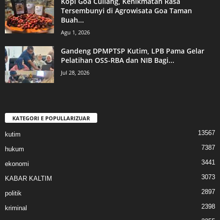
Kopi Goa Cullang, Kenikmatan Rasa
Tersembunyi di Agrowisata Goa Taman
Buah...
Agu 1, 2026
Gandeng DPMPTSP Kutim, LPB Pama Gelar
Pelatihan OSS-RBA dan NIB Bagi...
Jul 28, 2026
KATEGORI E POPULLARIZUAR
13567
kutim
7387
hukum
3441
ekonomi
3073
KABAR KALTIM
2897
politik
2398
kriminal