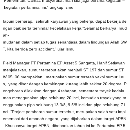
Pemerintah, Camat, masyarakat mari kita jaga bersma kegiatan –
kegiatan pertamina ini,” ungkap Ismu.
Iapuin berharap, seluruh karyawan yang bekerja, dapat bekerja de
ngan baik serta terhindar kecelakaan kerja.”Selamat berkarya, mud
ah-
mudahan dalam setiap tugas senantiasa dalam lindungan Allah SW
T, kita berdoa zero accident,” ujar Ismu
Field Manager PT Pertamina EP Asset 5 Sangatta, Hanif Setiawan
menjelaskan, sumur tersebut akan menjadi ST 197 dan sumur ST
W 05, 06 merupaklan merupakan sumur terarah yakni sumur luru
s, yang dibor dengan kemiringan kurang lebih sekitar 20 degree. P
engeboran dilakukan dengan 4 tahapan, sementara trayek kedala
man menggunakan pipa selubung 20 inci, kemudian trayek yang m
enggunakan pipa selubung 13 3/8, 9 5/8 inci dan pipa selubung 7 i
nci. “Project pemboran sumur tersebut, merupakan salah satu impl
ementasi dari amanah negara, yang dijabarkan dalam target APBN
. Khususnya target APBN, dibebankan tahun ini ke Pertamina EP 5