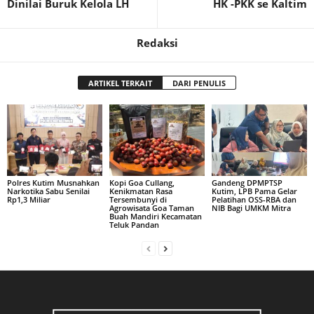
Dinilai Buruk Kelola LH
HK -PKK se Kaltim
Redaksi
ARTIKEL TERKAIT
DARI PENULIS
Polres Kutim Musnahkan
Kopi Goa Cullang,
Gandeng DPMPTSP
Narkotika Sabu Senilai
Kenikmatan Rasa
Kutim, LPB Pama Gelar
Rp1,3 Miliar
Tersembunyi di
Pelatihan OSS-RBA dan
Agrowisata Goa Taman
NIB Bagi UMKM Mitra
Buah Mandiri Kecamatan
Teluk Pandan