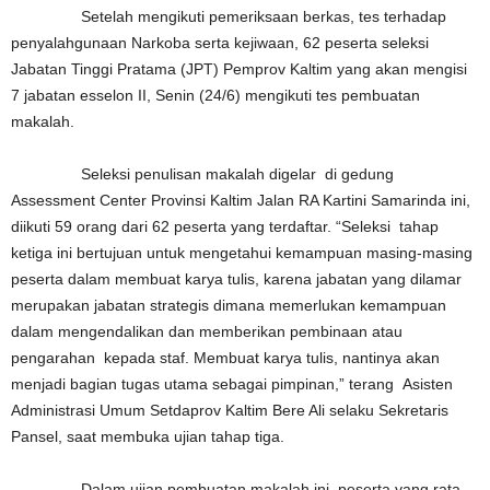
Setelah mengikuti pemeriksaan berkas, tes terhadap
penyalahgunaan Narkoba serta kejiwaan, 62 peserta seleksi
Jabatan Tinggi Pratama (JPT) Pemprov Kaltim yang akan mengisi
7 jabatan esselon II, Senin (24/6) mengikuti tes pembuatan
makalah.
Seleksi penulisan makalah digelar di gedung
Assessment Center Provinsi Kaltim Jalan RA Kartini Samarinda ini,
diikuti 59 orang dari 62 peserta yang terdaftar. “Seleksi tahap
ketiga ini bertujuan untuk mengetahui kemampuan masing-masing
peserta dalam membuat karya tulis, karena jabatan yang dilamar
merupakan jabatan strategis dimana memerlukan kemampuan
dalam mengendalikan dan memberikan pembinaan atau
pengarahan kepada staf. Membuat karya tulis, nantinya akan
menjadi bagian tugas utama sebagai pimpinan,” terang Asisten
Administrasi Umum Setdaprov Kaltim Bere Ali selaku Sekretaris
Pansel, saat membuka ujian tahap tiga.
Dalam ujian pembuatan makalah ini, peserta yang rata-