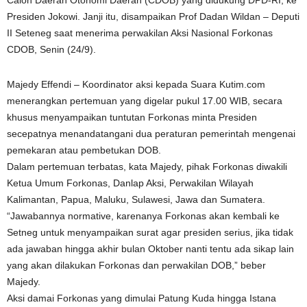
Calon Daerah Otonomi Daerah (CDOB) yang didukung DPD-RI, ke
Presiden Jokowi. Janji itu, disampaikan Prof Dadan Wildan – Deputi
II Seteneg saat menerima perwakilan Aksi Nasional Forkonas
CDOB, Senin (24/9).
Majedy Effendi – Koordinator aksi kepada Suara Kutim.com
menerangkan pertemuan yang digelar pukul 17.00 WIB, secara
khusus menyampaikan tuntutan Forkonas minta Presiden
secepatnya menandatangani dua peraturan pemerintah mengenai
pemekaran atau pembetukan DOB.
Dalam pertemuan terbatas, kata Majedy, pihak Forkonas diwakili
Ketua Umum Forkonas, Danlap Aksi, Perwakilan Wilayah
Kalimantan, Papua, Maluku, Sulawesi, Jawa dan Sumatera.
“Jawabannya normative, karenanya Forkonas akan kembali ke
Setneg untuk menyampaikan surat agar presiden serius, jika tidak
ada jawaban hingga akhir bulan Oktober nanti tentu ada sikap lain
yang akan dilakukan Forkonas dan perwakilan DOB,” beber
Majedy.
Aksi damai Forkonas yang dimulai Patung Kuda hingga Istana