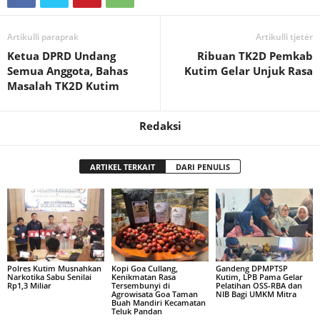
Artikulli paraprak
Artikulli tjetër
Ketua DPRD Undang
Ribuan TK2D Pemkab
Semua Anggota, Bahas
Kutim Gelar Unjuk Rasa
Masalah TK2D Kutim
Redaksi
ARTIKEL TERKAIT
DARI PENULIS
Polres Kutim Musnahkan
Kopi Goa Cullang,
Gandeng DPMPTSP
Narkotika Sabu Senilai
Kenikmatan Rasa
Kutim, LPB Pama Gelar
Rp1,3 Miliar
Tersembunyi di
Pelatihan OSS-RBA dan
Agrowisata Goa Taman
NIB Bagi UMKM Mitra
Buah Mandiri Kecamatan
Teluk Pandan