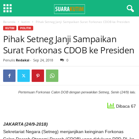
Beranda
kutim
Pihak Setneg Janji Sampaikan Surat Forkonas CDOB ke Presiden
KUTIM
POLITIK
Pihak Setneg Janji Sampaikan
Surat Forkonas CDOB ke Presiden
Penulis
Redaksi
-
Sep 24, 2018
0
Pertemuan Forkonas Calon DOB dengan perwakilan Setneg, Senin (24/9) lalu.
Dibaca 67
JAKARTA (24/9-2018)
Sekretariat Negara (Setneg) menjanjikan keinginan Forkonas