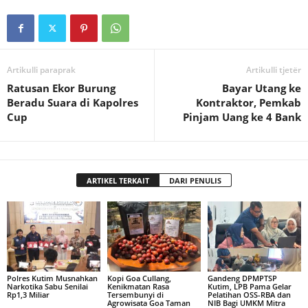
Artikulli paraprak
Artikulli tjetër
Ratusan Ekor Burung
Bayar Utang ke
Beradu Suara di Kapolres
Kontraktor, Pemkab
Cup
Pinjam Uang ke 4 Bank
ARTIKEL TERKAIT
DARI PENULIS
Polres Kutim Musnahkan
Kopi Goa Cullang,
Gandeng DPMPTSP
Narkotika Sabu Senilai
Kenikmatan Rasa
Kutim, LPB Pama Gelar
Rp1,3 Miliar
Tersembunyi di
Pelatihan OSS-RBA dan
Agrowisata Goa Taman
NIB Bagi UMKM Mitra