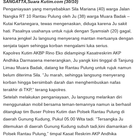
SANGATTA,Suara Kutim.com (30/10)
Penganiayaan yang menyebabkan Sila Mariana (40) warga Jalan
Nangka RT 10 Rantau Pulung oleh Ju (38) warga Muara Badak –
Kutai Kartanegara, tewas mengenaskan, diduga karena Ju sakit
hati. Pasalnya usahanya untuk rujuk dengan Syamsiah (20) gagal,
karena jengkel Ju langsung menyerang mantan mertuanya dengan
senjata tajam sehingga korban mengalami luka serius.
Kapolres Kutim AKBP Rino Eko didampingi Kasatreskrim AKP
Andhika Darmasena menerangkan, Ju yangk kini tinggal di Tanjung
Limau Muara Badak, datang ke Rantau Pulung untuk rujuk namun
belum diterima Sila. “Ju marah, sehingga langsung menyerang
korban hingga bersimbah darah dan menghembuskan nafas
terakhir di TKP,” terang kapolres.
Setelah melakukan penganiayaan, Ju langsung melarikan diri
menggunakan mobil bersama teman-temannya namun ia berhasil
ditangkap tim Buser Polres Kutim dan Polsek Rantau Pulung di
daerah Gunung Kudung, Pukul 05.00 Wita tadi. “Tersangka Ju
ditemukan di daerah Gunung Kudung subuh tadi,kini diamankan di
Polsek Rantau Pulung,” timpal Kasat Reskrim AKP Andhika