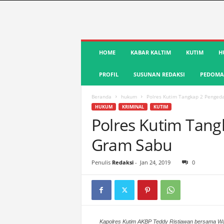
S
HOME
KABAR KALTIM
KUTIM
H
u
a
PROFIL
SUSUNAN REDAKSI
PEDOMAN
r
a
K
Beranda
hukum
Polres Kutim Tangkap 2 Penged
u
HUKUM
KRIMINAL
KUTIM
t
Polres Kutim Tang
i
Gram Sabu
m
|
T
Penulis
Redaksi
-
Jan 24, 2019
0
e
r
d
e
p
Kapolres Kutim AKBP Teddy Ristiawan bersama Wa
a