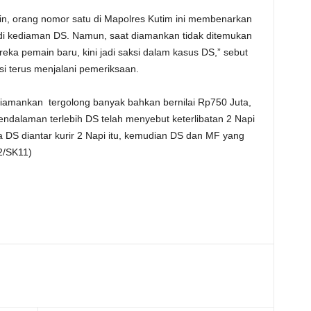
rang nomor satu di Mapolres Kutim ini membenarkan
di kediaman DS. Namun, saat diamankan tidak ditemukan
ereka pemain baru, kini jadi saksi dalam kasus DS,” sebut
i terus menjalani pemeriksaan.
kan tergolong banyak bahkan bernilai Rp750 Juta,
ndalaman terlebih DS telah menyebut keterlibatan 2 Napi
 DS diantar kurir 2 Napi itu, kemudian DS dan MF yang
2/SK11)