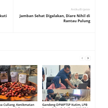
Artikulli tjetër
kuti
Jamban Sehat Digalakan, Diare Nihil di
Rantau Pulung
oa Cullang, Kenikmatan
Gandeng DPMPTSP Kutim, LPB