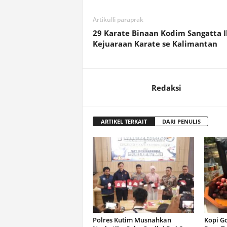
Artikulli paraprak
29 Karate Binaan Kodim Sangatta I
Kejuaraan Karate se Kalimantan
Redaksi
ARTIKEL TERKAIT
DARI PENULIS
Polres Kutim Musnahkan
Kopi G