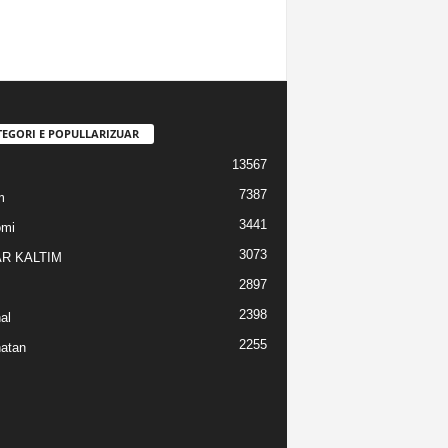
TEGORI E POPULLARIZUAR
13567
7387
m
3441
omi
3073
R KALTIM
2897
2398
al
2255
atan