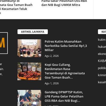
ersembunyi di
Pama Gelar Pelatihan OSS-RBA
sata Goa Taman Buah
dan NIB Bagi UMKM Mitra
i Kecamatan Teluk
n
ARTIKEL LAINNYA
KA
kutim
Polres Kutim Musnahkan
Narkotika Sabu Senilai Rp1,3
huku
Miliar
ekon
Agu 2, 2026
KABA
ar
Kopi Goa Cullang,
politik
Kenikmatan Rasa
in.
Tersembunyi di Agrowisata
e,
krimin
Goa Taman Buah...
keseh
Agu 1, 2026
Gandeng DPMPTSP Kutim,
LPB Pama Gelar Pelatihan
OSS-RBA dan NIB Bagi...