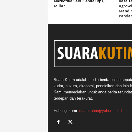
Narkotika Sabu Senilai Rp1,3
Rasa T
Miliar
Agrowi
Mandir
Panda
Suara Kutim adalah media berita online seput
kutim, hukum, ekonomi, pendidikan dan lain-la
Kami menyediakan untuk anda berita terupdat
terdepan dan terakurat.
Hubungi kami:
suarakutim@yahoo.co.id