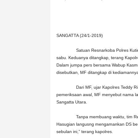
n
&
A
k
u
SANGATTA (24/1-2019)
r
a
Satuan Resnarkoba Polres Kutim, Se
t
sabu. Keduanya ditangkap, terang Kapolr
Dalam jumpa pers bersama Wabup Kasmidi
disebutkan, MF ditangkap di kediamanny
Dari MF, ujar Kapolres Teddy Ristia
pemeriksaan awal, MF menyebut nama lain
Sangatta Utara.
Tanpa membuang waktu, tim Resnarko
Hasugian langusng mengamankan DS ber
sebulan ini,” terang kapolres.