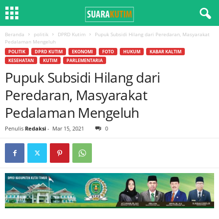
Beranda
politik
DPRD Kutim
Pupuk Subsidi Hilang dari Peredaran, Masyarakat
Pedalaman Mengeluh
POLITIK
DPRD KUTIM
EKONOMI
FOTO
HUKUM
KABAR KALTIM
KESEHATAN
KUTIM
PARLEMENTARIA
Pupuk Subsidi Hilang dari
Peredaran, Masyarakat
Pedalaman Mengeluh
Penulis
Redaksi
-
Mar 15, 2021
0