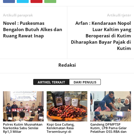
Artikulli paraprak
Artikulli tjetër
Novel : Puskesmas
Arfan : Kendaraan Nopol
Bengalon Butuh Alkes dan
Luar Kaltim yang
Ruang Rawat Inap
Beroperasi di Kutim
Diharapkan Bayar Pajak di
Kutim
Redaksi
ARTIKEL TERKAIT
DARI PENULIS
Polres Kutim Musnahkan
Kopi Goa Cullang,
Gandeng DPMPTSP
Narkotika Sabu Senilai
Kenikmatan Rasa
Kutim, LPB Pama Gelar
Rp1,3 Miliar
Tersembunyi di
Pelatihan OSS-RBA dan