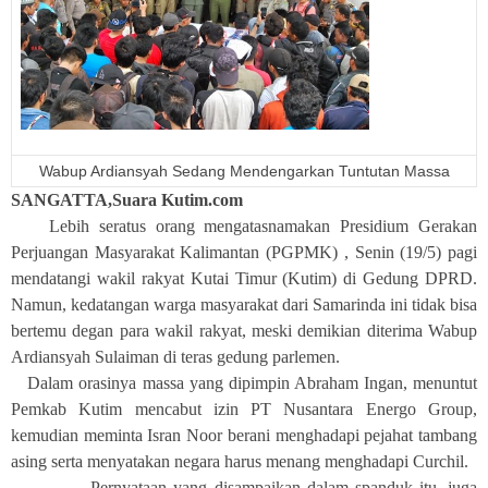
Wabup Ardiansyah Sedang Mendengarkan Tuntutan Massa
SANGATTA,Suara Kutim.com
Lebih seratus orang mengatasnamakan Presidium Gerakan
Perjuangan Masyarakat Kalimantan (PGPMK) , Senin (19/5) pagi
mendatangi wakil rakyat Kutai Timur (Kutim) di Gedung DPRD.
Namun, kedatangan warga masyarakat dari Samarinda ini tidak bisa
bertemu degan para wakil rakyat, meski demikian diterima Wabup
Ardiansyah Sulaiman di teras gedung parlemen.
Dalam orasinya massa yang dipimpin Abraham Ingan, menuntut
Pemkab Kutim mencabut izin PT Nusantara Energo Group,
kemudian meminta Isran Noor berani menghadapi pejahat tambang
asing serta menyatakan negara harus menang menghadapi Curchil.
Pernyataan yang disampaikan dalam spanduk itu, juga