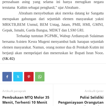
perusahaan asing yang selama ini hanya merugikan negara
terutama
Kaltim sebagai penghasil,” ujar Abraham .
Abraham menyebutkan aksi mereka datang ke Sangatta
merupakan gabungan dari sejumlah elemen masyarakat yakni
MRKTB,BEM Unmul, BEM Untag, Jatam, PMII, HMI, GMNI,
Gepak, Ismahi, Garda Bangsa, MDKT dan LSM GRI.
Terhadap tuntutan PGPMK, Wabup Ardiansyah Sulaiman
bersama Asisten Kesra Mugeni menyambut baik harapan sejumlah
elemen masyarakat. Namun, orang nomor dua di Pemkab Kutim ini
berjanji akan mempelajari dan meneruskan ke Bupati Isran Noor
.
(SK-02)
Artikulli paraprak
Artikulli tjetër
Pembukaan MTQ Molor 35
Polisi Selidiki
Menit, Terhenti 10 Menit
Penganiayaan Orangutan