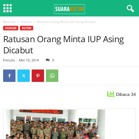
Beranda
hukum
Ratusan Orang Minta IUP Asing Dicabut
HUKUM
KUTIM
Ratusan Orang Minta IUP Asing
Dicabut
Penulis
-
Mei 19, 2014
0
Dibaca 34