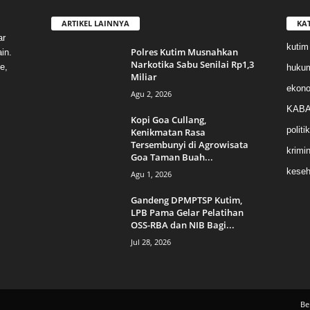
ARTIKEL LAINNYA
KA
ar
kutim
Polres Kutim Musnahkan
in.
Narkotika Sabu Senilai Rp1,3
e,
huku
Miliar
ekon
Agu 2, 2026
KABA
Kopi Goa Cullang,
politik
Kenikmatan Rasa
Tersembunyi di Agrowisata
krimin
Goa Taman Buah...
keseh
Agu 1, 2026
Gandeng DPMPTSP Kutim,
LPB Pama Gelar Pelatihan
OSS-RBA dan NIB Bagi...
Jul 28, 2026
Be