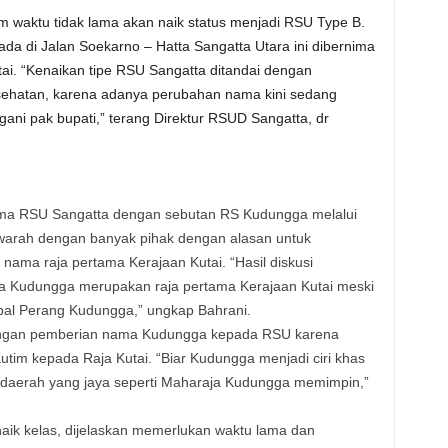
waktu tidak lama akan naik status menjadi RSU Type B.
ada di Jalan Soekarno – Hatta Sangatta Utara ini dibernima
i. “Kenaikan tipe RSU Sangatta ditandai dengan
esehatan, karena adanya perubahan nama kini sedang
gani pak bupati,” terang Direktur RSUD Sangatta, dr
ma RSU Sangatta dengan sebutan RS Kudungga melalui
arah dengan banyak pihak dengan alasan untuk
ama raja pertama Kerajaan Kutai. “Hasil diskusi
 Kudungga merupakan raja pertama Kerajaan Kutai meski
l Perang Kudungga,” ungkap Bahrani.
 dengan pemberian nama Kudungga kepada RSU karena
im kepada Raja Kutai. “Biar Kudungga menjadi ciri khas
i daerah yang jaya seperti Maharaja Kudungga memimpin,”
aik kelas, dijelaskan memerlukan waktu lama dan