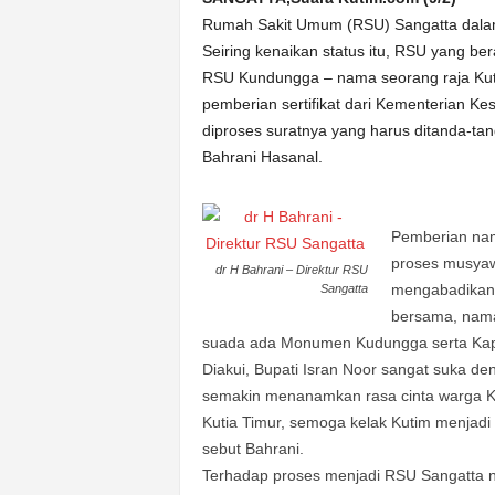
k
Rumah Sakit Umum (RSU) Sangatta dalam 
u
r
Seiring kenaikan status itu, RSU yang ber
a
RSU Kundungga – nama seorang raja Kuta
t
pemberian sertifikat dari Kementerian K
diproses suratnya yang harus ditanda-tan
Bahrani Hasanal.
Pemberian na
proses musyaw
dr H Bahrani – Direktur RSU
mengabadikan n
Sangatta
bersama, nama
suada ada Monumen Kudungga serta Kapa
Diakui, Bupati Isran Noor sangat suka
semakin menanamkan rasa cinta warga Kut
Kutia Timur, semoga kelak Kutim menjad
sebut Bahrani.
Terhadap proses menjadi RSU Sangatta n