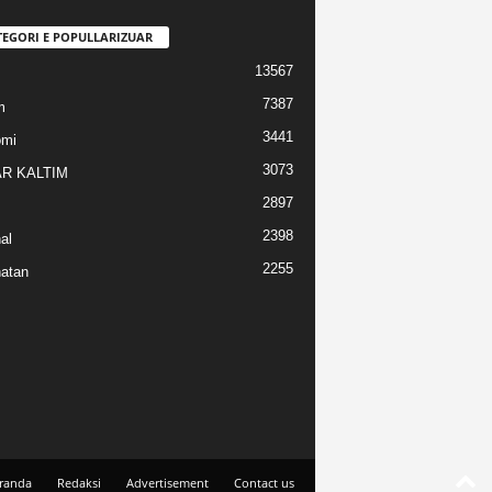
TEGORI E POPULLARIZUAR
13567
7387
m
3441
omi
3073
R KALTIM
2897
2398
al
2255
atan
randa
Redaksi
Advertisement
Contact us