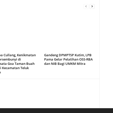
oa Cullang, Kenikmatan
Gandeng DPMPTSP Kutim, LPB
ersembunyi di
Pama Gelar Pelatihan OSS-RBA
sata Goa Taman Buah
dan NIB Bagi UMKM Mitra
i Kecamatan Teluk
n