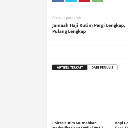
Artikulli paraprak
Jamaah Haji Kutim Pergi Lengkap,
Pulang Lengkap
ARTIKEL TERKAIT
DARI PENULIS
Polres Kutim Musnahkan
Kopi G
Narkotika Sabu Senilai Rp1,3
Rasa T