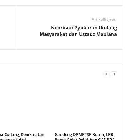
Artikulli tjetër
Noorbaiti Syukuran Undang
Masyarakat dan Ustadz Maulana
oa Cullang, Kenikmatan
Gandeng DPMPTSP Kutim, LPB
ersembunyi di
Pama Gelar Pelatihan OSS-RBA