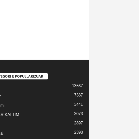
TEGORI E POPULLARIZUAR
13567
7387
m
3441
omi
3073
R KALTIM
2897
2398
al