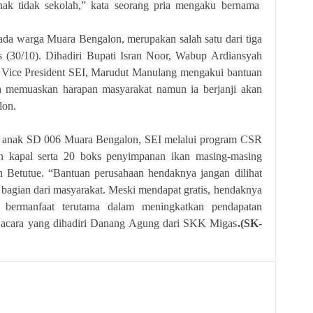
nak tidak sekolah,” kata seorang pria mengaku bernama
arga Muara Bengalon, merupakan salah satu dari tiga
 (30/10). Dihadiri Bupati Isran Noor, Wabup Ardiansyah
a, Vice President SEI, Marudut Manulang mengakui bantuan
a memuaskan harapan masyarakat namun ia berjanji akan
lon.
nak SD 006 Muara Bengalon, SEI melalui program CSR
n kapal serta 20 boks penyimpanan ikan masing-masing
Betutue. “Bantuan perusahaan hendaknya jangan dilihat
i bagian dari masyarakat. Meski mendapat gratis, hendaknya
h bermanfaat terutama dalam meningkatkan pendapatan
m acara yang dihadiri Danang Agung dari SKK Migas
.(SK-