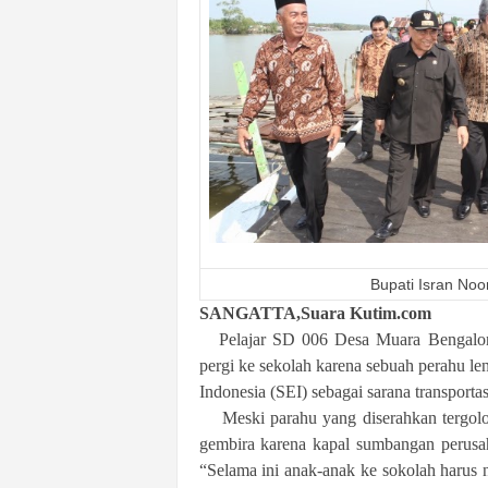
k
u
r
a
t
Bupati Isran Noo
SANGATTA,Suara Kutim.com
Pelajar SD 006 Desa Muara Bengalon pa
pergi ke sekolah karena sebuah perahu 
Indonesia (SEI) sebagai sarana transportas
Meski parahu yang diserahkan tergol
gembira karena kapal sumbangan perusah
“Selama ini anak-anak ke sokolah harus n