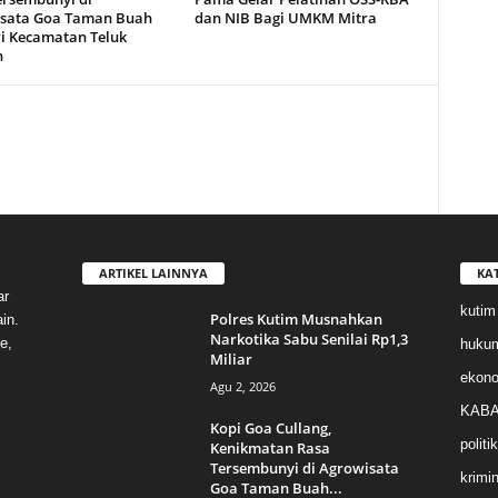
sata Goa Taman Buah
dan NIB Bagi UMKM Mitra
i Kecamatan Teluk
n
ARTIKEL LAINNYA
KA
ar
kutim
Polres Kutim Musnahkan
in.
Narkotika Sabu Senilai Rp1,3
e,
huku
Miliar
ekon
Agu 2, 2026
KABA
Kopi Goa Cullang,
politik
Kenikmatan Rasa
Tersembunyi di Agrowisata
krimin
Goa Taman Buah...