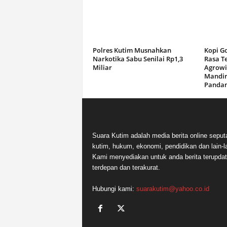
Polres Kutim Musnahkan
Kopi G
Narkotika Sabu Senilai Rp1,3
Rasa T
Miliar
Agrowi
Mandir
Panda
Suara Kutim adalah media berita online seput
kutim, hukum, ekonomi, pendidikan dan lain-la
Kami menyediakan untuk anda berita terupdat
terdepan dan terakurat.
Hubungi kami:
suarakutim@yahoo.co.id