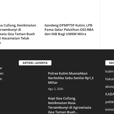
oa Cullang, Kenikmatan
Gandeng DPMPTSP Kutim, LPB
ersembunyi di
Pama Gelar Pelatihan OSS-RBA
sata Goa Taman Buah
dan NIB Bagi UMKM Mitra
i Kecamatan Teluk
n
ARTIKEL LAINNYA
KA
ar
kutim
Polres Kutim Musnahkan
in.
Narkotika Sabu Senilai Rp1,3
e,
huku
Miliar
ekon
Agu 2, 2026
KABA
Kopi Goa Cullang,
politik
Kenikmatan Rasa
Tersembunyi di Agrowisata
krimin
Goa Taman Buah...