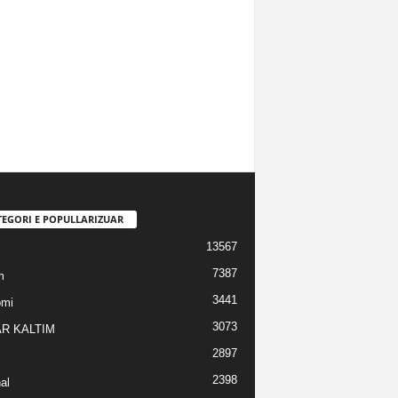
TEGORI E POPULLARIZUAR
13567
7387
m
3441
omi
3073
R KALTIM
2897
2398
al