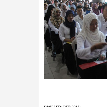
k
u
r
a
t
SANGATTA (25/9-2018)