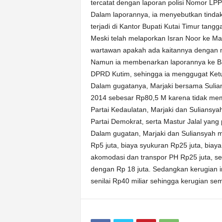
tercatat dengan laporan polisi Nomor LP
Dalam laporannya, ia menyebutkan tind
terjadi di Kantor Bupati Kutai Timur tang
Meski telah melaporkan Isran Noor ke M
wartawan apakah ada kaitannya dengan m
Namun ia membenarkan laporannya ke Bares
DPRD Kutim, sehingga ia menggugat Ketua
Dalam gugatanya, Marjaki bersama Suli
2014 sebesar Rp80,5 M karena tidak mem
Partai Kedaulatan, Marjaki dan Suliansy
Partai Demokrat, serta Mastur Jalal yang
Dalam gugatan, Marjaki dan Suliansyah me
Rp5 juta, biaya syukuran Rp25 juta, bia
akomodasi dan transpor PH Rp25 juta, ser
dengan Rp 18 juta. Sedangkan kerugian i
senilai Rp40 miliar sehingga kerugian s