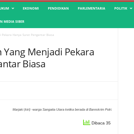
UKUM
EKONOMI
PENDIDIKAN
PARLEMENTARIA
POLITIK
 MEDIA SIBER
i Pekara Hanya Surat Pengantar Biasa
m Yang Menjadi Pekara
ntar Biasa
Marjaki (kiri) -warga Sangatta Utara ketika berada di Bareskrim Polri.
Dibaca 35