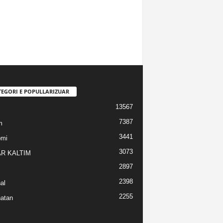
TEGORI E POPULLARIZUAR
13567
7387
m
3441
omi
3073
R KALTIM
2897
2398
al
2255
atan