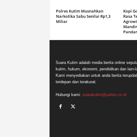
Polres Kutim Musnahkan
Kopi G
Narkotika Sabu Senilai Rp1,3
Rasa T
Miliar
Agrowi
Mandir
Panda
Suara Kutim adalah media berita online seput
kutim, hukum, ekonomi, pendidikan dan lain-la
Kami menyediakan untuk anda berita terupdat
terdepan dan terakurat.
Hubungi kami:
suarakutim@yahoo.co.id