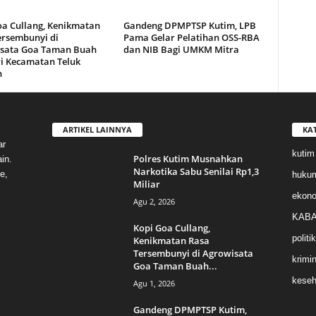
oa Cullang, Kenikmatan
Gandeng DPMPTSP Kutim, LPB
ersembunyi di
Pama Gelar Pelatihan OSS-RBA
sata Goa Taman Buah
dan NIB Bagi UMKM Mitra
i Kecamatan Teluk
n
ARTIKEL LAINNYA
KA
ar
kutim
Polres Kutim Musnahkan
in.
Narkotika Sabu Senilai Rp1,3
e,
huku
Miliar
ekon
Agu 2, 2026
KABA
Kopi Goa Cullang,
politik
Kenikmatan Rasa
Tersembunyi di Agrowisata
krimin
Goa Taman Buah...
keseh
Agu 1, 2026
Gandeng DPMPTSP Kutim,