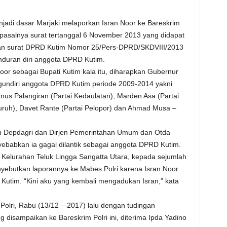
njadi dasar Marjaki melaporkan Isran Noor ke Bareskrim
r, pasalnya surat tertanggal 6 November 2013 yang didapat
an surat DPRD Kutim Nomor 25/Pers-DPRD/SKDVIII/2013
duran diri anggota DPRD Kutim.
oor sebagai Bupati Kutim kala itu, diharapkan Gubernur
undiri anggota DPRD Kutim periode 2009-2014 yakni
ianus Palangiran (Partai Kedaulatan), Marden Asa (Partai
 Buruh), Davet Rante (Partai Pelopor) dan Ahmad Musa –
n Depdagri dan Dirjen Pemerintahan Umum dan Otda
ebabkan ia gagal dilantik sebagai anggota DPRD Kutim.
Kelurahan Teluk Lingga Sangatta Utara, kepada sejumlah
yebutkan laporannya ke Mabes Polri karena Isran Noor
utim. “Kini aku yang kembali mengadukan Isran,” kata
.
Polri, Rabu (13/12 – 2017) lalu dengan tudingan
isampaikan ke Bareskrim Polri ini, diterima Ipda Yadino