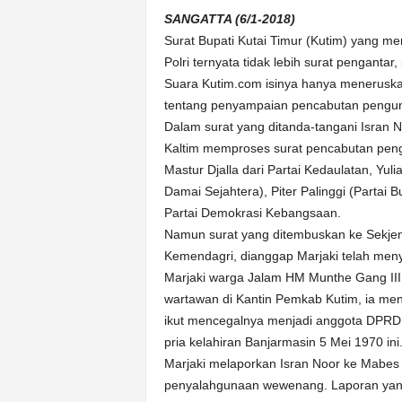
k
SANGATTA (6/1-2018)
u
Surat Bupati Kutai Timur (Kutim) yang me
r
a
Polri ternyata tidak lebih surat penganta
t
Suara Kutim.com isinya hanya menerusk
tentang penyampaian pencabutan pengun
Dalam surat yang ditanda-tangani Isran N
Kaltim memproses surat pencabutan peng
Mastur Djalla dari Partai Kedaulatan, Yul
Damai Sejahtera), Piter Palinggi (Partai
Partai Demokrasi Kebangsaan.
Namun surat yang ditembuskan ke Sekje
Kemendagri, dianggap Marjaki telah meny
Marjaki warga Jalam HM Munthe Gang III 
wartawan di Kantin Pemkab Kutim, ia men
ikut mencegalnya menjadi anggota DPRD K
pria kelahiran Banjarmasin 5 Mei 1970 ini
Marjaki melaporkan Isran Noor ke Mabes 
penyalahgunaan wewenang. Laporan yang d