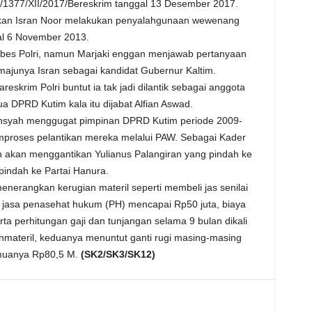
P/1377/XII/2017/Bereskrim tanggal 13 Desember 2017.
akan Isran Noor melakukan penyalahgunaan wewenang
gal 6 November 2013.
abes Polri, namun Marjaki enggan menjawab pertanyaan
ajunya Isran sebagai kandidat Gubernur Kaltim.
krim Polri buntut ia tak jadi dilantik sebagai anggota
 DPRD Kutim kala itu dijabat Alfian Aswad.
ansyah menggugat pimpinan DPRD Kutim periode 2009-
proses pelantikan mereka melalui PAW. Sebagai Kader
ah akan menggantikan Yulianus Palangiran yang pindah ke
 pindah ke Partai Hanura.
nerangkan kerugian materil seperti membeli jas senilai
ya jasa penasehat hukum (PH) mencapai Rp50 juta, biaya
ta perhitungan gaji dan tunjangan selama 9 bulan dikali
nmateril, keduanya menuntut ganti rugi masing-masing
emuanya Rp80,5 M.
(SK2/SK3/SK12)