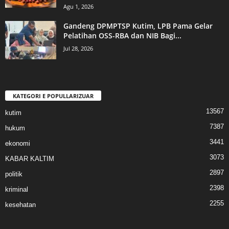
Agu 1, 2026
Gandeng DPMPTSP Kutim, LPB Pama Gelar
Pelatihan OSS-RBA dan NIB Bagi...
Jul 28, 2026
KATEGORI E POPULLARIZUAR
13567
kutim
7387
hukum
3441
ekonomi
3073
KABAR KALTIM
2897
politik
2398
kriminal
2255
kesehatan