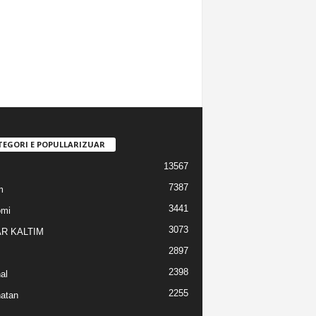
TEGORI E POPULLARIZUAR
13567
7387
m
3441
omi
3073
R KALTIM
2897
2398
al
2255
atan