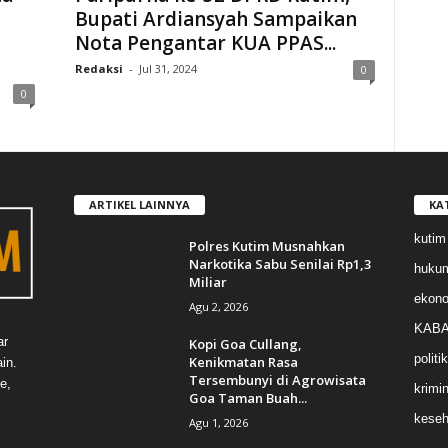
Bupati Ardiansyah Sampaikan
Nota Pengantar KUA PPAS...
Redaksi
-
Jul 31, 2024
0
0
ARTIKEL LAINNYA
KA
kutim
Polres Kutim Musnahkan
Narkotika Sabu Senilai Rp1,3
huku
Miliar
ekon
Agu 2, 2026
KABA
ar
Kopi Goa Cullang,
politik
Kenikmatan Rasa
in.
Tersembunyi di Agrowisata
e,
krimin
Goa Taman Buah...
keseh
Agu 1, 2026