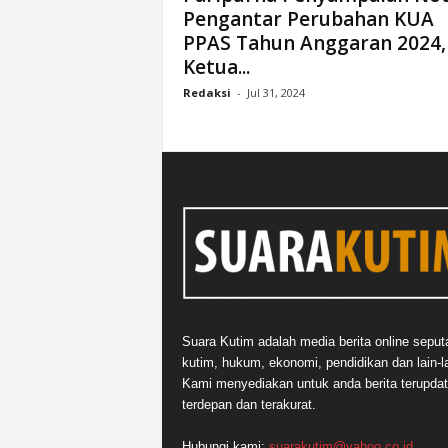
Pengantar Perubahan KUA
n
PPAS Tahun Anggaran 2024,
&
A
Ketua...
k
Redaksi
-
Jul 31, 2024
u
r
a
t
Suara Kutim adalah media berita online seput
kutim, hukum, ekonomi, pendidikan dan lain-la
Kami menyediakan untuk anda berita terupdat
terdepan dan terakurat.
Hubungi kami:
suarakutim@yahoo.co.id