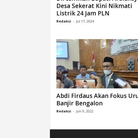
Desa Sekerat Kini Nikmati
n
Listrik 24 Jam PLN
&
A
Redaksi
-
Jul 17, 2024
k
u
r
a
t
Abdi Firdaus Akan Fokus Uru
Banjir Bengalon
Redaksi
-
Jun 9, 2022