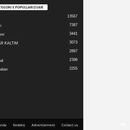
TEGORI E POPULLARIZUAR
13567
7387
m
3441
omi
3073
R KALTIM
2897
2398
al
2255
atan
anda
Redaksi
Advertisement
Contact us