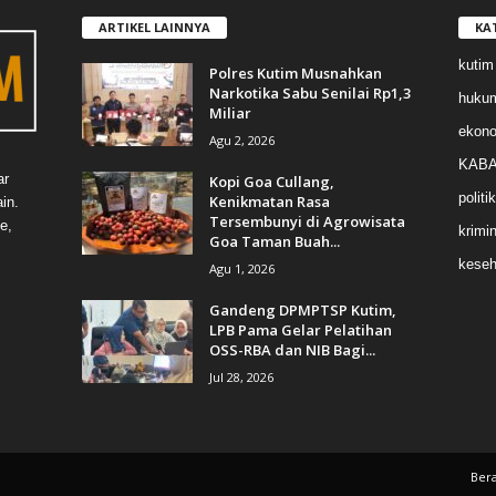
ARTIKEL LAINNYA
KA
kutim
Polres Kutim Musnahkan
Narkotika Sabu Senilai Rp1,3
huku
Miliar
ekon
Agu 2, 2026
KABA
ar
Kopi Goa Cullang,
politik
Kenikmatan Rasa
in.
Tersembunyi di Agrowisata
e,
krimin
Goa Taman Buah...
keseh
Agu 1, 2026
Gandeng DPMPTSP Kutim,
LPB Pama Gelar Pelatihan
OSS-RBA dan NIB Bagi...
Jul 28, 2026
Ber