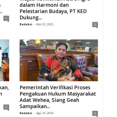
n
dalam Harmoni dan
.
Pelestarian Budaya, PT KED
Dukung...
0
Redaksi
-
Mei 22, 2025
0
kan,
Pemerintah Verifikasi Proses
n
Pengakuan Hukum Masyarakat
Adat Wehea, Siang Geah
Sampaikan...
0
Redaksi
-
Agu 10, 2024
0