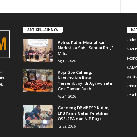
ARTIKEL LAINNYA
KA
kutim
Polres Kutim Musnahkan
Narkotika Sabu Senilai Rp1,3
huku
Miliar
ekon
Agu 2, 2026
KABA
ar
Kopi Goa Cullang,
politik
Kenikmatan Rasa
in.
Tersembunyi di Agrowisata
e,
krimin
Goa Taman Buah...
keseh
Agu 1, 2026
Gandeng DPMPTSP Kutim,
LPB Pama Gelar Pelatihan
OSS-RBA dan NIB Bagi...
Jul 28, 2026