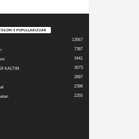
TEGORI E POPULLARIZUAR
13567
7387
m
3441
omi
3073
R KALTIM
2897
2398
al
2255
atan