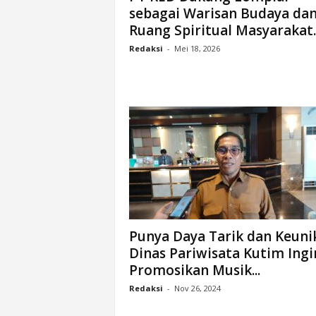
sebagai Warisan Budaya da
n
Ruang Spiritual Masyarakat..
&
A
Redaksi
-
Mei 18, 2026
k
u
r
a
t
Punya Daya Tarik dan Keuni
Dinas Pariwisata Kutim Ingi
Promosikan Musik...
Redaksi
-
Nov 26, 2024