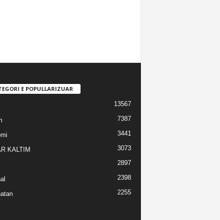
TEGORI E POPULLARIZUAR
13567
7387
m
3441
omi
3073
R KALTIM
2897
2398
al
2255
atan