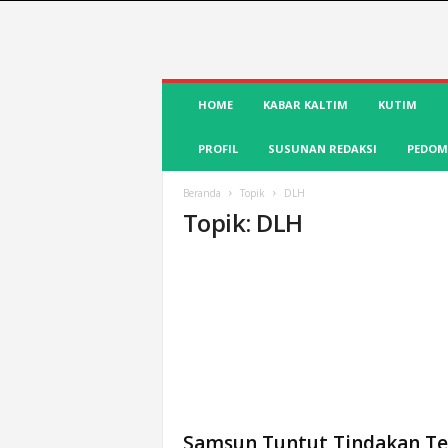
S
HOME
KABAR KALTIM
KUTIM
u
a
PROFIL
SUSUNAN REDAKSI
PEDOM
r
a
K
Beranda
Topik
DLH
Topik: DLH
u
t
i
m
|
T
e
r
d
e
p
Samsun Tuntut Tindakan Te
a