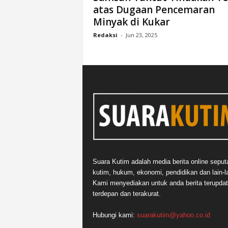
atas Dugaan Pencemaran
n
Minyak di Kukar
&
A
Redaksi
-
Jun 23, 2025
k
u
r
a
t
Suara Kutim adalah media berita online seput
kutim, hukum, ekonomi, pendidikan dan lain-la
Kami menyediakan untuk anda berita terupdat
terdepan dan terakurat.
Hubungi kami:
suarakutim@yahoo.co.id