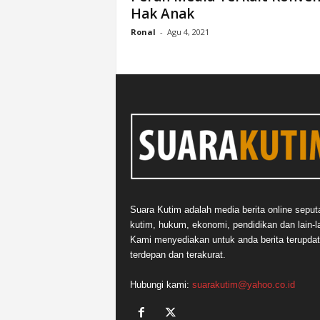
Hak Anak
n
&
Ronal
-
Agu 4, 2021
A
k
u
r
a
t
Suara Kutim adalah media berita online seput
kutim, hukum, ekonomi, pendidikan dan lain-la
Kami menyediakan untuk anda berita terupdat
terdepan dan terakurat.
Hubungi kami:
suarakutim@yahoo.co.id