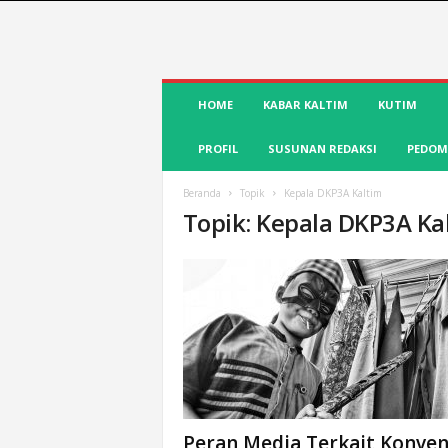
S
HOME
KABAR KALTIM
KUTIM
u
a
PROFIL
SUSUNAN REDAKSI
PEDOM
r
a
K
Beranda
Topik
Kepala DKP3A Kaltim
Topik: Kepala DKP3A Ka
u
t
i
m
|
T
e
r
d
e
p
Peran Media Terkait Konven
a