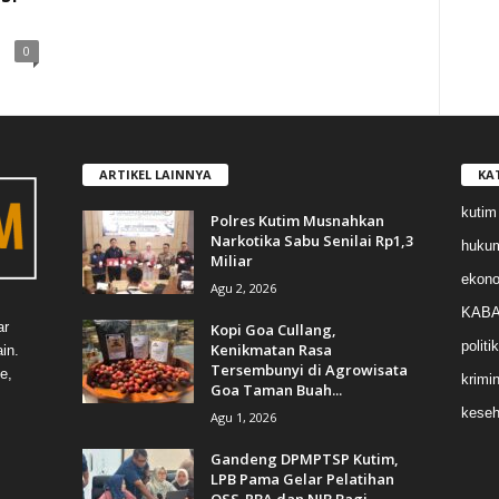
0
ARTIKEL LAINNYA
KA
kutim
Polres Kutim Musnahkan
Narkotika Sabu Senilai Rp1,3
huku
Miliar
ekon
Agu 2, 2026
KABA
ar
Kopi Goa Cullang,
politik
Kenikmatan Rasa
in.
Tersembunyi di Agrowisata
e,
krimin
Goa Taman Buah...
keseh
Agu 1, 2026
Gandeng DPMPTSP Kutim,
LPB Pama Gelar Pelatihan
OSS-RBA dan NIB Bagi...