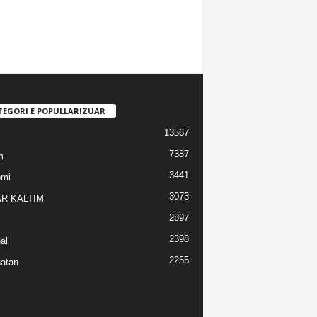
TEGORI E POPULLARIZUAR
13567
7387
m
3441
omi
3073
R KALTIM
2897
2398
al
2255
atan