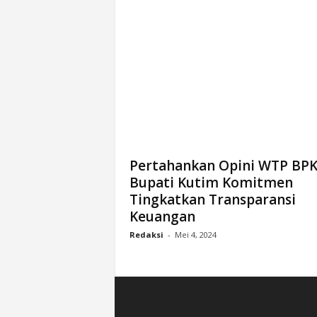
k
u
r
a
t
Pertahankan Opini WTP BPK 
Bupati Kutim Komitmen
Tingkatkan Transparansi
Keuangan
Redaksi
-
Mei 4, 2024