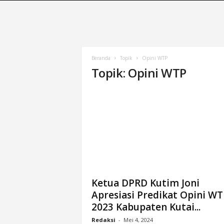
S
u
a
r
a
K
Beranda
Topik
Opini WTP
u
Topik: Opini WTP
t
i
m
|
T
e
r
d
e
p
Ketua DPRD Kutim Joni
a
Apresiasi Predikat Opini WT
n
2023 Kabupaten Kutai...
&
A
Redaksi
-
Mei 4, 2024