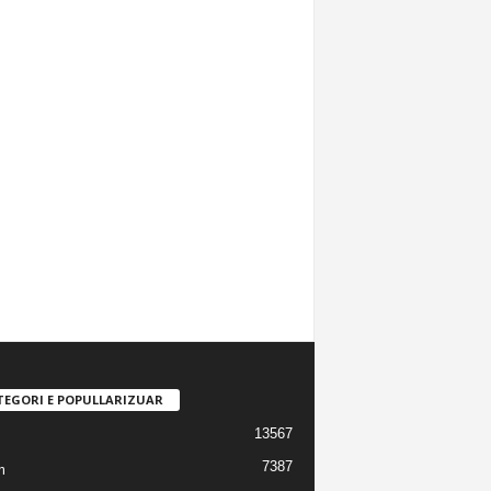
TEGORI E POPULLARIZUAR
13567
7387
m