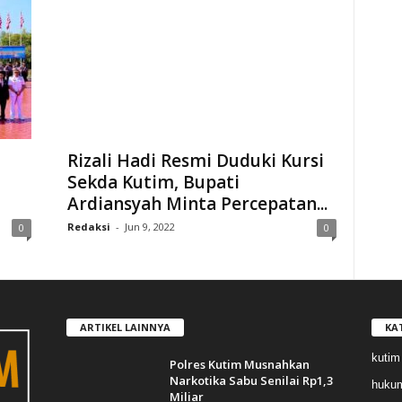
Rizali Hadi Resmi Duduki Kursi
Sekda Kutim, Bupati
Ardiansyah Minta Percepatan...
Redaksi
-
Jun 9, 2022
0
0
ARTIKEL LAINNYA
KA
kutim
Polres Kutim Musnahkan
Narkotika Sabu Senilai Rp1,3
huku
Miliar