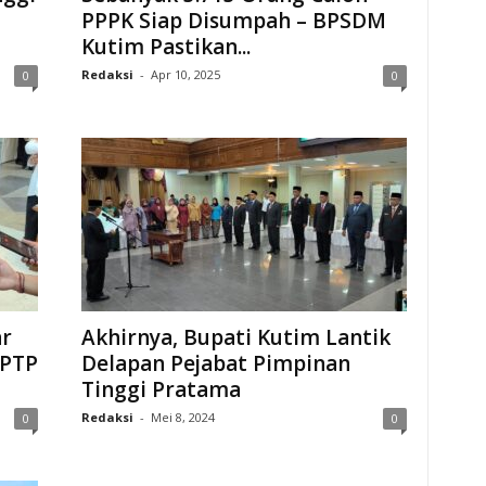
PPPK Siap Disumpah – BPSDM
Kutim Pastikan...
Redaksi
-
Apr 10, 2025
0
0
ar
Akhirnya, Bupati Kutim Lantik
 PTP
Delapan Pejabat Pimpinan
Tinggi Pratama
Redaksi
-
Mei 8, 2024
0
0