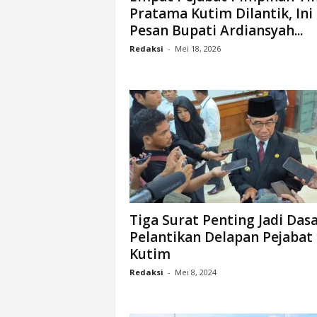
Pratama Kutim Dilantik, Ini
n
Pesan Bupati Ardiansyah...
&
A
Redaksi
-
Mei 18, 2026
k
u
r
a
t
Tiga Surat Penting Jadi Das
Pelantikan Delapan Pejabat
Kutim
Redaksi
-
Mei 8, 2024