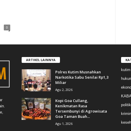
0
ARTIKEL LAINNYA
KA
kutim
Polres Kutim Musnahkan
Narkotika Sabu Senilai Rp1,3
huku
Miliar
ekon
Agu 2, 2026
KABA
ar
Kopi Goa Cullang,
politik
Kenikmatan Rasa
in.
Tersembunyi di Agrowisata
e,
krimin
Goa Taman Buah...
keseh
Agu 1, 2026