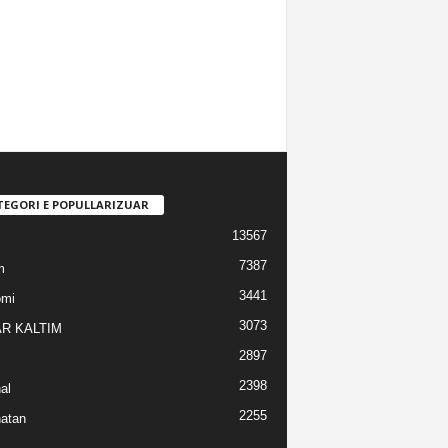
TEGORI E POPULLARIZUAR
13567
7387
m
3441
omi
3073
R KALTIM
2897
2398
al
2255
atan