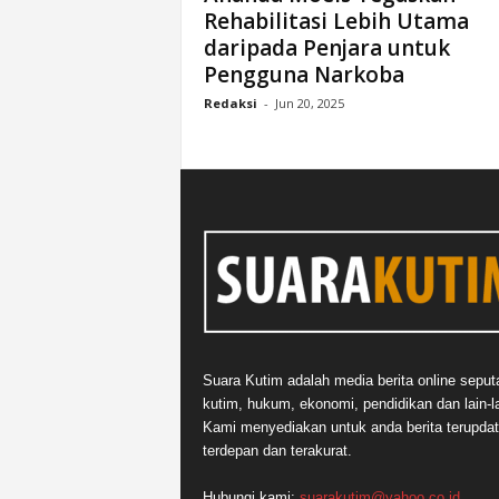
Rehabilitasi Lebih Utama
n
daripada Penjara untuk
&
A
Pengguna Narkoba
k
Redaksi
-
Jun 20, 2025
u
r
a
t
Suara Kutim adalah media berita online seput
kutim, hukum, ekonomi, pendidikan dan lain-la
Kami menyediakan untuk anda berita terupdat
terdepan dan terakurat.
Hubungi kami:
suarakutim@yahoo.co.id