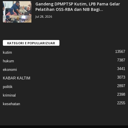
Gandeng DPMPTSP Kutim, LPB Pama Gelar
Pelatihan OSS-RBA dan NIB Bagi...
Jul 28, 2026
KATEGORI E POPULLARIZUAR
13567
kutim
7387
hukum
3441
ekonomi
3073
KABAR KALTIM
2897
politik
2398
kriminal
2255
kesehatan