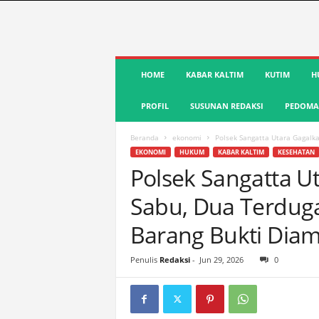
S
HOME
KABAR KALTIM
KUTIM
H
u
a
PROFIL
SUSUNAN REDAKSI
PEDOMAN
r
a
K
Beranda
ekonomi
Polsek Sangatta Utara Gagalk
u
EKONOMI
HUKUM
KABAR KALTIM
KESEHATAN
t
Polsek Sangatta U
i
Sabu, Dua Terdug
m
|
Barang Bukti Dia
T
e
r
Penulis
Redaksi
-
Jun 29, 2026
0
d
e
p
a