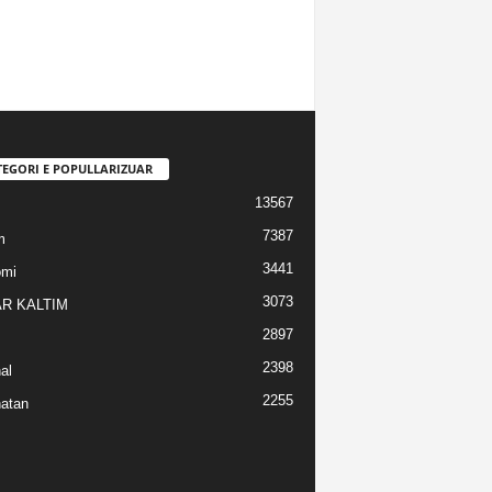
TEGORI E POPULLARIZUAR
13567
7387
m
3441
omi
3073
R KALTIM
2897
2398
al
2255
atan