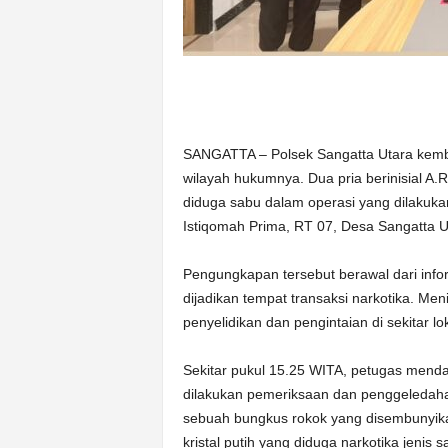
SANGATTA – Polsek Sangatta Utara kemb
wilayah hukumnya. Dua pria berinisial A.
diduga sabu dalam operasi yang dilakuka
Istiqomah Prima, RT 07, Desa Sangatta Ut
Pengungkapan tersebut berawal dari info
dijadikan tempat transaksi narkotika. Men
penyelidikan dan pengintaian di sekitar lok
Sekitar pukul 15.25 WITA, petugas menda
dilakukan pemeriksaan dan penggeledaha
sebuah bungkus rokok yang disembunyikan
kristal putih yang diduga narkotika jenis 