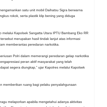
ga mengamankan satu unit mobil Daihatsu Sigra berwarna
gkus rokok, serta plastik klip bening yang diduga
to melalui Kapolsek Sangatta Utara IPTU Bambang Eko RR
rsebut merupakan hasil tindak lanjut atas informasi
alam memberantas peredaran narkotika.
eriusan Polri dalam memerangi peredaran gelap narkotika
engapresiasi peran aktif masyarakat yang telah
dapat segera diungkap,” ujar Kapolres melalui Kapolsek
an memberikan ruang bagi pelaku penyalahgunaan
ragu melaporkan apabila mengetahui adanya aktivitas