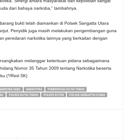
otika. Sinergi antara masyarakat dan kepolisian sangat
uda dari bahaya narkoba,” tambahnya.
 barang bukti telah diamankan di Polsek Sangatta Utara
 lanjut. Penyidik juga masih melakukan pengembangan guna
 peredaran narkotika lainnya yang berkaitan dengan
persangkakan melanggar ketentuan pidana sebagaimana
-Undang Nomor 35 Tahun 2009 tentang Narkotika beserta
ku.(*/Red-SK)
NARKOBA SABU
NARKOTIKA
PEMERINTAH KUTAI TIMUR
BU
POLRES KUTAI TIMUR
POLRES KUTIM
POLSEK SANGATTA UTARA