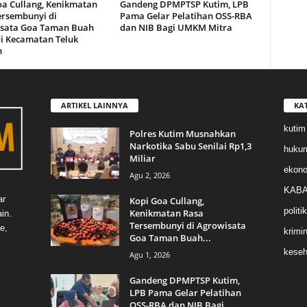
oa Cullang, Kenikmatan
Gandeng DPMPTSP Kutim, LPB
ersembunyi di
Pama Gelar Pelatihan OSS-RBA
sata Goa Taman Buah
dan NIB Bagi UMKM Mitra
i Kecamatan Teluk
n
ARTIKEL LAINNYA
KA
kutim
Polres Kutim Musnahkan
Narkotika Sabu Senilai Rp1,3
huku
Miliar
ekon
Agu 2, 2026
KABA
ar
Kopi Goa Cullang,
politik
Kenikmatan Rasa
in.
Tersembunyi di Agrowisata
e,
krimin
Goa Taman Buah...
keseh
Agu 1, 2026
Gandeng DPMPTSP Kutim,
LPB Pama Gelar Pelatihan
OSS-RBA dan NIB Bagi...