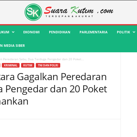
UKUM
EKONOMI
PENDIDIKAN
PARLEMENTARIA
POLITIK
 MEDIA SIBER
an Peredaran Sabu, Dua Terduga Pengedar dan 20 Poket...
KRIMINAL
KUTIM
TNI DAN POLRI
tara Gagalkan Peredaran
a Pengedar dan 20 Poket
mankan