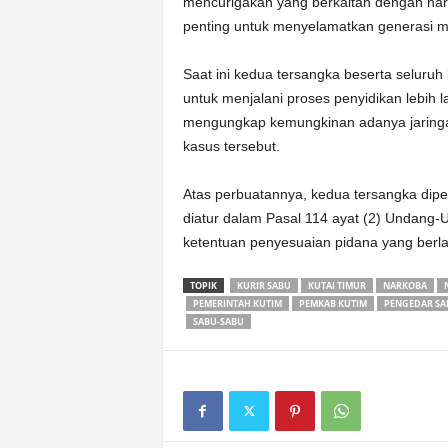
mencurigakan yang berkaitan dengan nark
penting untuk menyelamatkan generasi m
Saat ini kedua tersangka beserta seluruh
untuk menjalani proses penyidikan lebih
mengungkap kemungkinan adanya jaringan
kasus tersebut.
Atas perbuatannya, kedua tersangka di
diatur dalam Pasal 114 ayat (2) Undang
ketentuan penyesuaian pidana yang berla
TOPIK
KURIR SABU
KUTAI TIMUR
NARKOBA
PEMERINTAH KUTIM
PEMKAB KUTIM
PENGEDAR SA
SABU-SABU