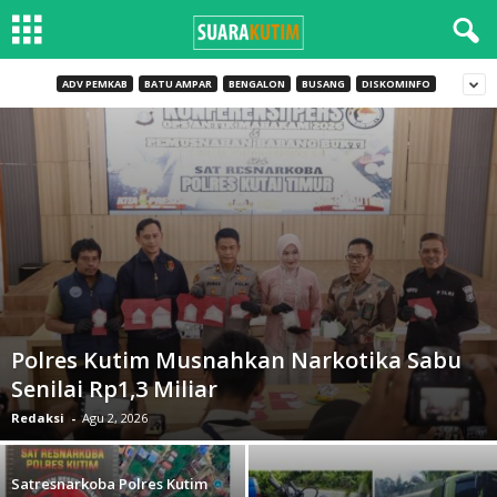
ADV PEMKAB
BATU AMPAR
BENGALON
BUSANG
DISKOMINFO
Polres Kutim Musnahkan Narkotika Sabu
Senilai Rp1,3 Miliar
Redaksi
-
Agu 2, 2026
Satresnarkoba Polres Kutim