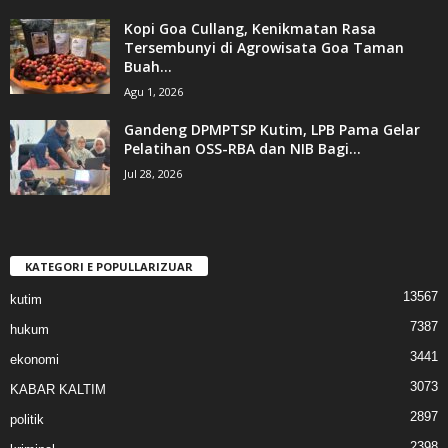
Kopi Goa Cullang, Kenikmatan Rasa
Tersembunyi di Agrowisata Goa Taman
Buah...
Agu 1, 2026
Gandeng DPMPTSP Kutim, LPB Pama Gelar
Pelatihan OSS-RBA dan NIB Bagi...
Jul 28, 2026
KATEGORI E POPULLARIZUAR
13567
kutim
7387
hukum
3441
ekonomi
3073
KABAR KALTIM
2897
politik
2398