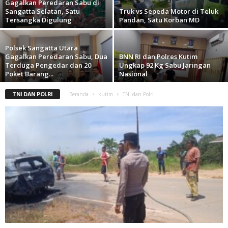
Gagalkan Peredaran Sabu di
Sangatta Selatan, Satu
Truk vs Sepeda Motor di Teluk
Tersangka Digulung
Pandan, Satu Korban MD
Polsek Sangatta Utara
Gagalkan Peredaran Sabu, Dua
BNN RI dan Polres Kutim
Terduga Pengedar dan 20
Ungkap 92 Kg Sabu Jaringan
Poket Barang...
Nasional
TNI DAN POLRI
Beranda
kutim
TNI dan Polri