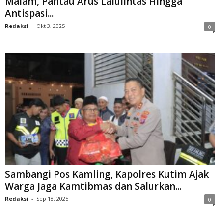
Malam, Pantau Arus Lalulintas Hingga
Antispasi...
Redaksi
-
Okt 3, 2025
0
Sambangi Pos Kamling, Kapolres Kutim Ajak
Warga Jaga Kamtibmas dan Salurkan...
Redaksi
-
Sep 18, 2025
0