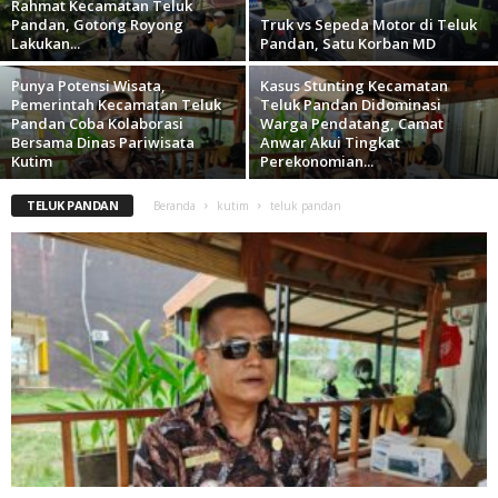
Rahmat Kecamatan Teluk
Pandan, Gotong Royong
Truk vs Sepeda Motor di Teluk
Lakukan...
Pandan, Satu Korban MD
Punya Potensi Wisata,
Kasus Stunting Kecamatan
Pemerintah Kecamatan Teluk
Teluk Pandan Didominasi
Pandan Coba Kolaborasi
Warga Pendatang, Camat
Bersama Dinas Pariwisata
Anwar Akui Tingkat
Kutim
Perekonomian...
TELUK PANDAN
Beranda
kutim
teluk pandan