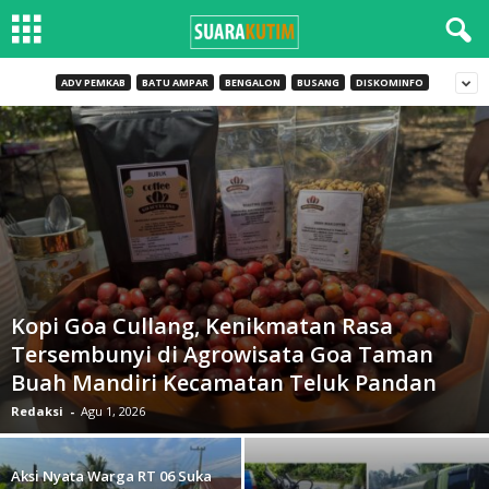
ADV PEMKAB
BATU AMPAR
BENGALON
BUSANG
DISKOMINFO
Kopi Goa Cullang, Kenikmatan Rasa
Tersembunyi di Agrowisata Goa Taman
Buah Mandiri Kecamatan Teluk Pandan
Redaksi
-
Agu 1, 2026
Aksi Nyata Warga RT 06 Suka