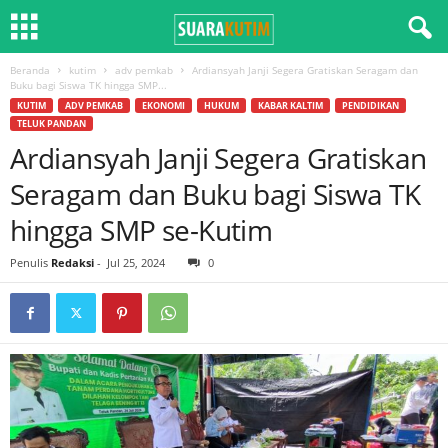
Beranda
kutim
adv pemkab
Ardiansyah Janji Segera Gratiskan Seragam dan
Buku bagi Siswa TK hingga SMP...
KUTIM
ADV PEMKAB
EKONOMI
HUKUM
KABAR KALTIM
PENDIDIKAN
TELUK PANDAN
Ardiansyah Janji Segera Gratiskan
Seragam dan Buku bagi Siswa TK
hingga SMP se-Kutim
Penulis
Redaksi
-
Jul 25, 2024
0