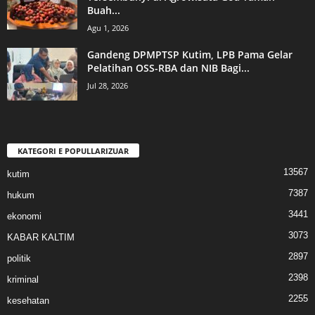
Buah...
Agu 1, 2026
Gandeng DPMPTSP Kutim, LPB Pama Gelar
Pelatihan OSS-RBA dan NIB Bagi...
Jul 28, 2026
KATEGORI E POPULLARIZUAR
13567
kutim
7387
hukum
3441
ekonomi
3073
KABAR KALTIM
2897
politik
2398
kriminal
2255
kesehatan