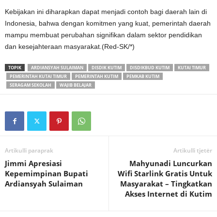
Kebijakan ini diharapkan dapat menjadi contoh bagi daerah lain di
Indonesia, bahwa dengan komitmen yang kuat, pemerintah daerah
mampu membuat perubahan signifikan dalam sektor pendidikan
dan kesejahteraan masyarakat.(Red-SK/*)
TOPIK
ARDIANSYAH SULAIMAN
DISDIK KUTIM
DISDIKBUD KUTIM
KUTAI TIMUR
PEMERINTAH KUTAI TIMUR
PEMERINTAH KUTIM
PEMKAB KUTIM
SERAGAM SEKOLAH
WAJIB BELAJAR
Artikulli paraprak
Artikulli tjetër
Jimmi Apresiasi
Mahyunadi Luncurkan
Kepemimpinan Bupati
Wifi Starlink Gratis Untuk
Ardiansyah Sulaiman
Masyarakat – Tingkatkan
Akses Internet di Kutim