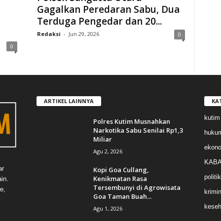
Gagalkan Peredaran Sabu, Dua
Terduga Pengedar dan 20...
Redaksi
-
Jun 29, 2026
0
0
ARTIKEL LAINNYA
KA
kutim
Polres Kutim Musnahkan
Narkotika Sabu Senilai Rp1,3
huku
Miliar
ekon
Agu 2, 2026
KABA
ar
Kopi Goa Cullang,
politik
Kenikmatan Rasa
in.
Tersembunyi di Agrowisata
e,
krimin
Goa Taman Buah...
keseh
Agu 1, 2026