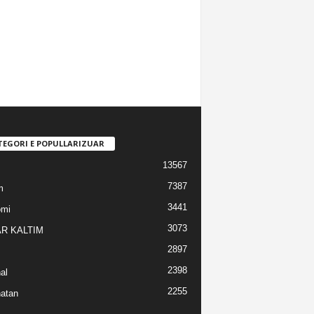
TEGORI E POPULLARIZUAR
13567
7387
m
3441
omi
3073
R KALTIM
2897
2398
al
2255
atan