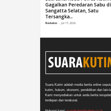
Gagalkan Peredaran Sabu di
n
Sangatta Selatan, Satu
&
A
Tersangka...
k
Redaksi
-
Jul 17, 2026
u
r
a
t
Suara Kutim adalah media berita online seput
kutim, hukum, ekonomi, pendidikan dan lain-la
Kami menyediakan untuk anda berita terupdat
terdepan dan terakurat.
Hubungi kami:
suarakutim@yahoo.co.id