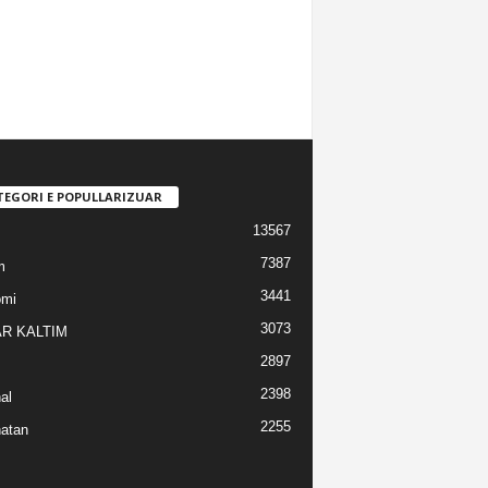
TEGORI E POPULLARIZUAR
13567
7387
m
3441
omi
3073
R KALTIM
2897
2398
al
2255
atan