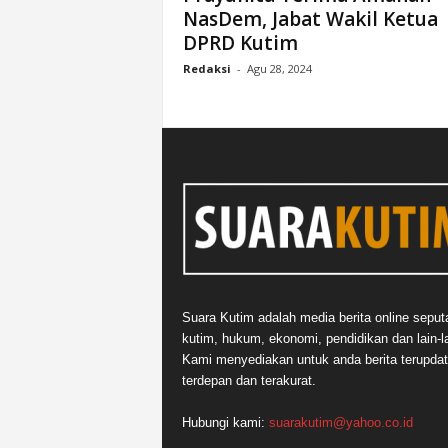
NasDem, Jabat Wakil Ketua
n
DPRD Kutim
&
A
Redaksi
-
Agu 28, 2024
k
u
r
a
t
Suara Kutim adalah media berita online seput
kutim, hukum, ekonomi, pendidikan dan lain-la
Kami menyediakan untuk anda berita terupdat
terdepan dan terakurat.
Hubungi kami:
suarakutim@yahoo.co.id