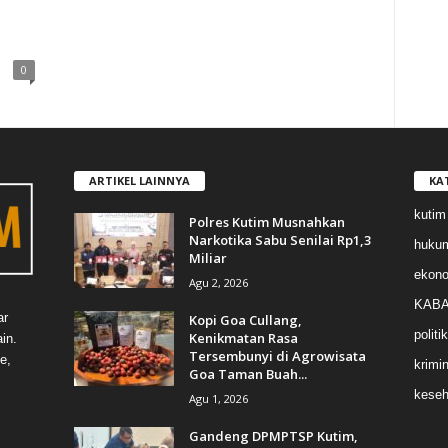
0
ARTIKEL LAINNYA
KA
kutim
Polres Kutim Musnahkan
Narkotika Sabu Senilai Rp1,3
huku
Miliar
ekon
Agu 2, 2026
KABA
ar
Kopi Goa Cullang,
politik
Kenikmatan Rasa
in.
Tersembunyi di Agrowisata
e,
krimin
Goa Taman Buah...
keseh
Agu 1, 2026
Gandeng DPMPTSP Kutim,