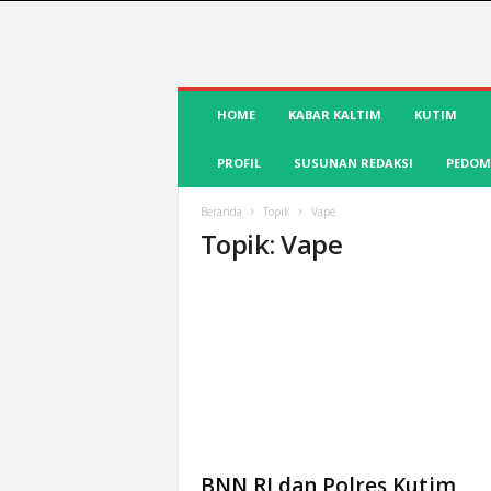
S
HOME
KABAR KALTIM
KUTIM
u
a
PROFIL
SUSUNAN REDAKSI
PEDOM
r
a
K
Beranda
Topik
Vape
Topik: Vape
u
t
i
m
|
T
e
r
d
e
p
BNN RI dan Polres Kutim
a