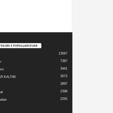
TEGORI E POPULLARIZUAR
13567
7387
m
3441
omi
3073
R KALTIM
2897
2398
al
2255
atan