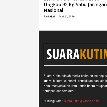
Ungkap 92 Kg Sabu Jaringan
n
Nasional
&
A
Redaksi
-
Mei 21, 2026
k
u
r
a
t
Suara Kutim adalah media berita online seput
kutim, hukum, ekonomi, pendidikan dan lain-la
Kami menyediakan untuk anda berita terupdat
terdepan dan terakurat.
Hubungi kami:
suarakutim@yahoo.co.id