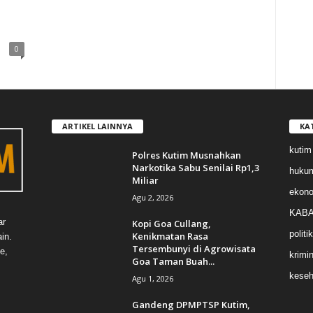
0
ARTIKEL LAINNYA
KA
kutim
Polres Kutim Musnahkan
Narkotika Sabu Senilai Rp1,3
huku
Miliar
ekon
Agu 2, 2026
KABA
ar
Kopi Goa Cullang,
politik
Kenikmatan Rasa
in.
Tersembunyi di Agrowisata
e,
krimin
Goa Taman Buah...
keseh
Agu 1, 2026
Gandeng DPMPTSP Kutim,