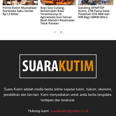
Polres Kutim Musnahkan
Kopi Goa Cullang,
Gandeng DPMPTSP
Narkotika Sabu Senilai
Kenikmatan Rasa
Kutim, LPB Pama Gelar
Rp1,3 Miliar
Tersembunyi di
Pelatihan OSS-RBA dan
Agrowisata Goa Taman
NIB Bagi UMKM Mitra
Buah Mandiri Kecamatan
Teluk Pandan
Suara Kutim adalah media berita online seputar kutim, hukum, ekonomi,
pendidikan dan lain-lain. Kami menyediakan untuk anda berita terupdate,
terdepan dan terakurat.
Hubungi kami:
suarakutim@yahoo.co.id