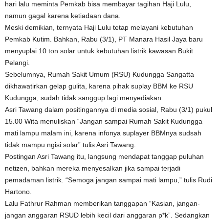
hari lalu meminta Pemkab bisa membayar tagihan Haji Lulu,
namun gagal karena ketiadaan dana.
Meski demikian, ternyata Haji Lulu tetap melayani kebutuhan
Pemkab Kutim. Bahkan, Rabu (3/1), PT Manara Hasil Jaya baru
menyuplai 10 ton solar untuk kebutuhan listrik kawasan Bukit
Pelangi.
Sebelumnya, Rumah Sakit Umum (RSU) Kudungga Sangatta
dikhawatirkan gelap gulita, karena pihak suplay BBM ke RSU
Kudungga, sudah tidak sanggup lagi menyediakan.
Asri Tawang dalam positingannya di media sosial, Rabu (3/1) pukul
15.00 Wita menuliskan “Jangan sampai Rumah Sakit Kudungga
mati lampu malam ini, karena infonya suplayer BBMnya sudsah
tidak mampu ngisi solar” tulis Asri Tawang.
Postingan Asri Tawang itu, langsung mendapat tanggap puluhan
netizen, bahkan mereka menyesalkan jika sampai terjadi
pemadaman listrik. “Semoga jangan sampai mati lampu,” tulis Rudi
Hartono.
Lalu Fathrur Rahman memberikan tanggapan “Kasian, jangan-
jangan anggaran RSUD lebih kecil dari anggaran p*k”. Sedangkan