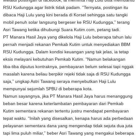
RSU Kudungga agar listrik tidak padam. “Ternyata, postingan itu
dibaca Haji Lulu yang kini berada di Korsel sehingga satu tangki
mobil penuh solar langsung bergeser ke RSU Kudungga,” terang
Asri Tawang ketika dihubungi Suara Kutim.com, petang tadi.
PT Manara Hasil Jaya yang dikelola Haji Lulu beberapa tahun lalu
pernah menjadi rekanan Pemkab Kutim untuk menyediakan BBM
RSU Kudungga. Dalam kondisi keuangan yang tak jelas, ia tetap
eksis melayani kebutuhan Pemkab Kutim. “Namun belakangan
tiba-tiba diputus kontraknya, pembayaran belum selesai tapi nggak
masalah karena beliau berpikir rejeki tidak saja di RSU Kudungga
saja,” ungkap Astri Tawang seraya menyebutkan Haji Lulu
mempunyai sejumlah SPBU di beberapa kota.
Namun sayangnya, jika PT Manara Hasil Jaya harus menanggung
beban besar karena keterlambatan pembayaran dari Pemkab
Kutim sementara rekanan tertentu justru mendapat pembayaran
tepat waktu. “Inilah yang disesalkan, kenapa harus ada perbedaan
pelayanan sementara dana yang mengendap tidak sejuta dua juta
tapi lima puluh miliar,” beber Asri Tawang yang mengakui beberapa