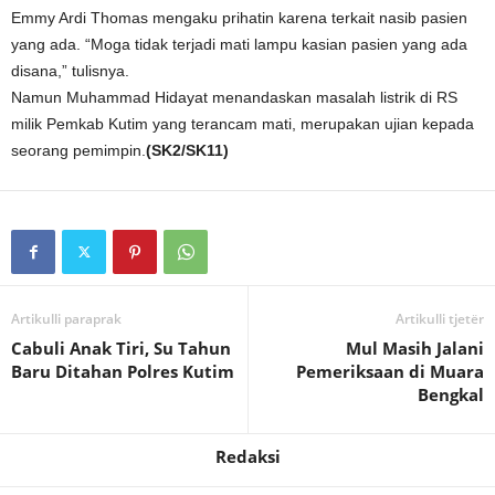
Emmy Ardi Thomas mengaku prihatin karena terkait nasib pasien
yang ada. “Moga tidak terjadi mati lampu kasian pasien yang ada
disana,” tulisnya.
Namun Muhammad Hidayat menandaskan masalah listrik di RS
milik Pemkab Kutim yang terancam mati, merupakan ujian kepada
seorang pemimpin.
(SK2/SK11)
Artikulli paraprak
Artikulli tjetër
Cabuli Anak Tiri, Su Tahun
Mul Masih Jalani
Baru Ditahan Polres Kutim
Pemeriksaan di Muara
Bengkal
Redaksi