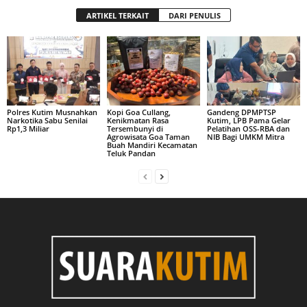
ARTIKEL TERKAIT
DARI PENULIS
Polres Kutim Musnahkan
Kopi Goa Cullang,
Gandeng DPMPTSP
Narkotika Sabu Senilai
Kenikmatan Rasa
Kutim, LPB Pama Gelar
Rp1,3 Miliar
Tersembunyi di
Pelatihan OSS-RBA dan
Agrowisata Goa Taman
NIB Bagi UMKM Mitra
Buah Mandiri Kecamatan
Teluk Pandan