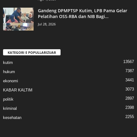
Gandeng DPMPTSP Kutim, LPB Pama Gelar
Pelatihan OSS-RBA dan NIB Bagi...
Jul 28, 2026
KATEGORI E POPULLARIZUAR
13567
kutim
7387
hukum
3441
ekonomi
3073
KABAR KALTIM
2897
politik
2398
kriminal
2255
kesehatan