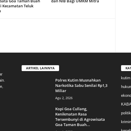
sata Goa Taman Buah
dan NIB Bagi UMKM Mitra
i Kecamatan Teluk
n
ARTIKEL LAINNYA
KA
ar
kutim
Polres Kutim Musnahkan
in.
Narkotika Sabu Senilai Rp1,3
e,
huku
Miliar
ekon
Agu 2, 2026
KABA
Kopi Goa Cullang,
politik
Kenikmatan Rasa
Tersembunyi di Agrowisata
krimin
Goa Taman Buah...
keseh