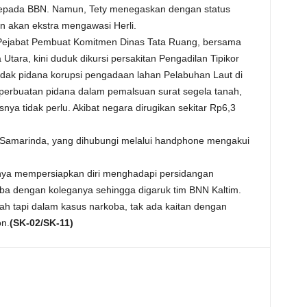
kepada BBN. Namun, Tety menegaskan dengan status
 akan ekstra mengawasi Herli.
i Pejabat Pembuat Komitmen Dinas Tata Ruang, bersama
tara, kini duduk dikursi persakitan Pengadilan Tipikor
dak pidana korupsi pengadaan lahan Pelabuhan Laut di
erbuatan pidana dalam pemalsuan surat segela tanah,
a tidak perlu. Akibat negara dirugikan sekitar Rp6,3
 Samarinda, yang dihubungi melalui handphone mengakui
nya mempersiapkan diri menghadapi persidangan
oba dengan koleganya sehingga digaruk tim BNN Kaltim.
 tapi dalam kasus narkoba, tak ada kaitan dengan
on.
(SK-02/SK-11)