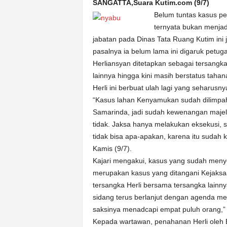
k
SANGATTA,Suara Kutim.com (9/7)
u
Belum tuntas kasus p
r
ternyata bukan menjad
a
jabatan pada Dinas Tata Ruang Kutim ini
t
pasalnya ia belum lama ini digaruk petu
Herliansyan ditetapkan sebagai tersang
lainnya hingga kini masih berstatus tahan
Herli ini berbuat ulah lagi yang seharusn
“Kasus lahan Kenyamukan sudah dilimpahk
Samarinda, jadi sudah kewenangan majeli
tidak. Jaksa hanya melakukan eksekusi, 
tidak bisa apa-apakan, karena itu sudah 
Kamis (9/7).
Kajari mengakui, kasus yang sudah meny
merupakan kasus yang ditangani Kejaksaan
tersangka Herli bersama tersangka lainny
sidang terus berlanjut dengan agenda m
saksinya menadcapi empat puluh orang,” 
Kepada wartawan, penahanan Herli oleh 