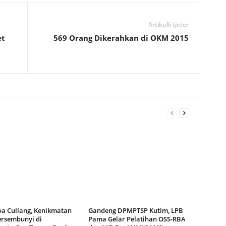
Artikulli tjetër
et
569 Orang Dikerahkan di OKM 2015
oa Cullang, Kenikmatan
Gandeng DPMPTSP Kutim, LPB
ersembunyi di
Pama Gelar Pelatihan OSS-RBA