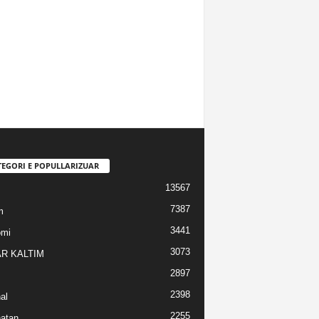
TEGORI E POPULLARIZUAR
13567
7387
m
3441
omi
3073
R KALTIM
2897
2398
al
2255
atan