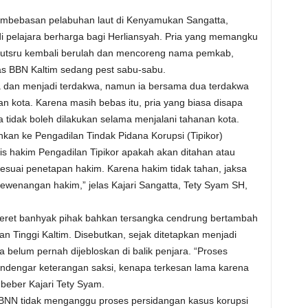
embebasan pelabuhan laut di Kenyamukan Sangatta,
i pelajara berharga bagi Herliansyah. Pria yang memangku
 jutsru kembali berulah dan mencoreng nama pemkab,
gas BBN Kaltim sedang pest sabu-sabu.
ka dan menjadi terdakwa, namun ia bersama dua terdakwa
an kota. Karena masih bebas itu, pria yang biasa disapa
ya tidak boleh dilakukan selama menjalani tahanan kota.
an ke Pengadilan Tindak Pidana Korupsi (Tipikor)
s hakim Pengadilan Tipikor apakah akan ditahan atau
sesuai penetapan hakim. Karena hakim tidak tahan, jaksa
kewenangan hakim,” jelas Kajari Sangatta, Tety Syam SH,
eret banhyak pihak bahkan tersangka cendrung bertambah
 Tinggi Kaltim. Disebutkan, sejak ditetapkan menjadi
a belum pernah dijebloskan di balik penjara. “Proses
endengar keterangan saksi, kenapa terkesan lama karena
beber Kajari Tety Syam.
BNN tidak menganggu proses persidangan kasus korupsi