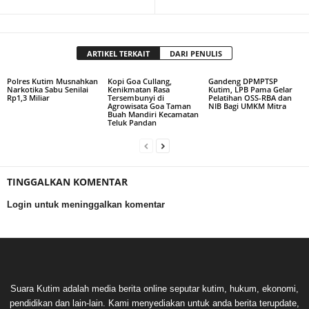
ARTIKEL TERKAIT
DARI PENULIS
Polres Kutim Musnahkan
Kopi Goa Cullang,
Gandeng DPMPTSP
Narkotika Sabu Senilai
Kenikmatan Rasa
Kutim, LPB Pama Gelar
Rp1,3 Miliar
Tersembunyi di
Pelatihan OSS-RBA dan
Agrowisata Goa Taman
NIB Bagi UMKM Mitra
Buah Mandiri Kecamatan
Teluk Pandan
TINGGALKAN KOMENTAR
Login untuk meninggalkan komentar
Suara Kutim adalah media berita online seputar kutim, hukum, ekonomi,
pendidikan dan lain-lain. Kami menyediakan untuk anda berita terupdate,