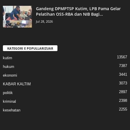
Gandeng DPMPTSP Kutim, LPB Pama Gelar
Pelatihan OSS-RBA dan NIB Bagi...
Jul 28, 2026
KATEGORI E POPULLARIZUAR
13567
kutim
7387
hukum
3441
ekonomi
3073
KABAR KALTIM
2897
politik
2398
kriminal
2255
kesehatan