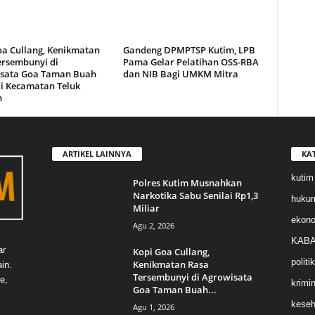
oa Cullang, Kenikmatan
Gandeng DPMPTSP Kutim, LPB
ersembunyi di
Pama Gelar Pelatihan OSS-RBA
sata Goa Taman Buah
dan NIB Bagi UMKM Mitra
i Kecamatan Teluk
n
ARTIKEL LAINNYA
KA
kutim
Polres Kutim Musnahkan
Narkotika Sabu Senilai Rp1,3
huku
Miliar
ekon
Agu 2, 2026
KABA
ar
Kopi Goa Cullang,
politik
Kenikmatan Rasa
in.
Tersembunyi di Agrowisata
e,
krimin
Goa Taman Buah...
keseh
Agu 1, 2026