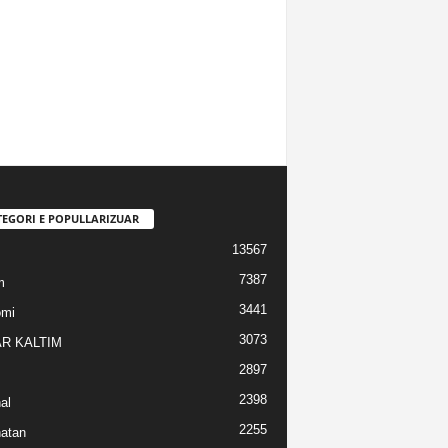
TEGORI E POPULLARIZUAR
13567
7387
m
3441
omi
3073
R KALTIM
2897
2398
al
2255
atan