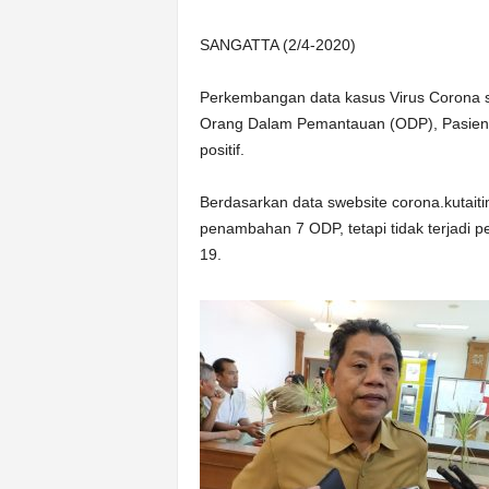
n
&
SANGATTA (2/4-2020)
A
k
Perkembangan data kasus Virus Corona s
u
Orang Dalam Pemantauan (ODP), Pasien
r
positif.
a
t
Berdasarkan data swebsite corona.kutaiti
penambahan 7 ODP, tetapi tidak terjadi p
19.