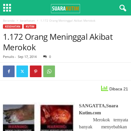
Beranda
kesehatan
1.172 Orang Meninggal Akibat Merokok
KESEHATAN
KUTIM
1.172 Orang Meninggal Akibat
Merokok
Penulis
-
Sep 17, 2014
0
Dibaca 21
SANGATTA,Suara
Kutim.com
Merokok ternyata
banyak menyebabkan