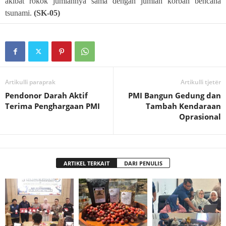
akibat rokok jumlahnya sama dengan jumlah korban bencana
tsunami.
(SK-05)
Artikulli paraprak
Artikulli tjetër
Pendonor Darah Aktif
PMI Bangun Gedung dan
Terima Penghargaan PMI
Tambah Kendaraan
Oprasional
ARTIKEL TERKAIT
DARI PENULIS