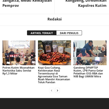
Sangatta, Meski Kewajiban
Kongbeng, Diresmikan
Pemprov
Kapolres Kutim
Redaksi
ARTIKEL TERKAIT
DARI PENULIS
Polres Kutim Musnahkan
Kopi Goa Cullang,
Gandeng DPMPTSP
Narkotika Sabu Senilai
Kenikmatan Rasa
Kutim, LPB Pama Gelar
Rp1,3 Miliar
Tersembunyi di
Pelatihan OSS-RBA dan
Agrowisata Goa Taman
NIB Bagi UMKM Mitra
Buah Mandiri Kecamatan
Teluk Pandan