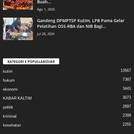
Buah...
Agu 1, 2026
Gandeng DPMPTSP Kutim, LPB Pama Gelar
Pelatihan OSS-RBA dan NIB Bagi...
Jul 28, 2026
KATEGORI E POPULLARIZUAR
13567
kutim
7387
hukum
3441
ekonomi
3073
KABAR KALTIM
2897
politik
2398
kriminal
2255
kesehatan